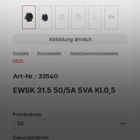
Abbildung ähnlich
Produkte
Stromwandler
Verrechnungsstromwandler
EWSK
Art-Nr.: 33560
EWSK 31.5 50/5A 5VA Kl.0,5
auswählen
Primärstrom
auswählen
Sekundärstrom