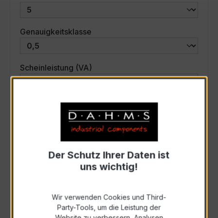
auswählen
Genauigkeitsklasse
auswählen
Scheinleistung (VA)
Auswahl zurücksetzen
Art. Nr.:
33560
Der Schutz Ihrer Daten ist
uns wichtig!
Anfrage schriftlich
Wir verwenden Cookies und Third-
Zur Sammelanfrage hinzufügen
Party-Tools, um die Leistung der
Website zu verbessern, Analysen