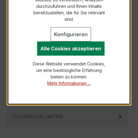
durchzuführen und Ihnen Inhalte
Anfrage telefonisch
bereitzustellen, die für Sie relevant
sind.
Als PDF exportieren
Konfigurieren
Alle Cookies akzeptieren
Diese Website verwendet Cookies,
BESCHREIBUNG
um eine bestmögliche Erfahrung
Der EWSK 31.5 50/5A 5VA Kl.0,5 ist Ihr
bieten zu können.
Mehr Informationen ...
zuverlässiger Begleiter in der Strommessung,
der durch seine hohe Präzision überzeugt…
Mehr
TECHNISCHE DATEN