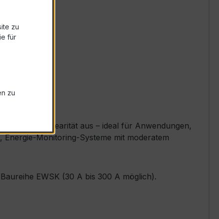
ite zu
e für
en zu
exzellente Linearität aus – ideal für Anwendungen,
tze, Energie-Monitoring-Systeme mit moderatem
er Baureihe EWSK (30 A bis 300 A möglich).