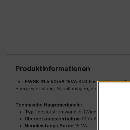
Produktinformationen
Der
EWSK 31.5 50/5A 15VA Kl.0,5
ist ein kompakte
Energieverteilung, Schaltanlagen, Zählerfeldern u
Technische Hauptmerkmale:
Typ
Fensterstromwandler (Window-Type) – EW
Übersetzungsverhältnis
50/5 A (Primärnenns
Nennleistung / Bürde
15 VA