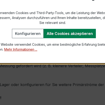
9-2 bzw. DIN EN 61869-2)
s max. Ø 31 mm (Kabeldurchführung)
erwenden Cookies und Third-Party-Tools, um die Leistung der Webs
essern, Analysen durchzuführen und Ihnen Inhalte bereitzustellen, di
Sie relevant sind.
1,0 × Ipr (Dauerstrom 1 × Primärnennstrom)
60 × Ipr, 1 s
Konfigurieren
Alle Cookies akzeptieren
 Website verwendet Cookies, um eine bestmögliche Erfahrung biet
, inkl. Isolierschutzkappe
en.
Mehr Informationen ...
ch seine sehr kompakte Bauform, hohe Zuverlässigkeit und 
 Messung gefordert wird (z. B. kleinere Verteiler, Messplä
ab Lager oder konfigurieren für Sie weitere Primärströme d
!