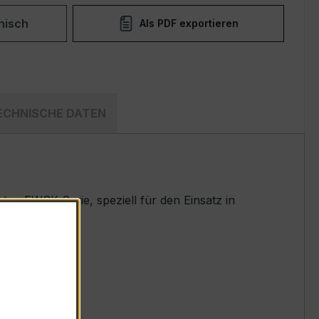
nisch
Als PDF exportieren
ECHNISCHE DATEN
n EWSK-Serie, speziell für den Einsatz in
t.