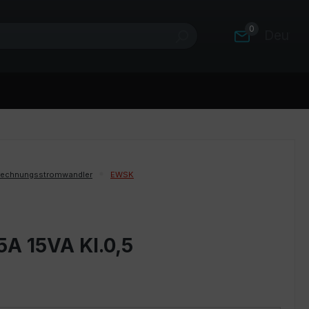
0
Deutsc
rechnungsstromwandler
EWSK
5A 15VA Kl.0,5