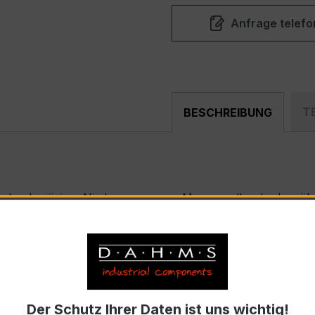
Anfrage telefo
T
BESCHREIBUNG
r, hochpräziser Niederspannungs-Messwandler der bewährte
nd industriellen Mess- und Überwachungssystemen entwickel
SK 31.5
trom 50 A, Sekundärnennstrom 5 A)
Der Schutz Ihrer Daten ist uns wichtig!