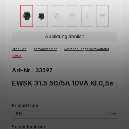
Abbildung ähnlich
Produkte
Stromwandler
Verrechnungsstromwandler
EWSK
Art-Nr.: 33597
EWSK 31.5 50/5A 10VA Kl.0,5s
auswählen
Primärstrom
auswählen
Sekundärstrom