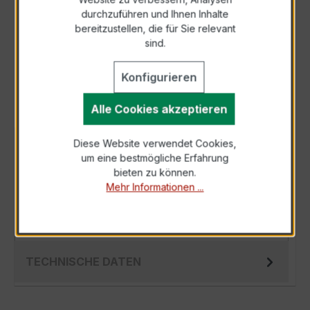
durchzuführen und Ihnen Inhalte
Anfrage telefonisch
bereitzustellen, die für Sie relevant
sind.
Als PDF exportieren
Konfigurieren
Alle Cookies akzeptieren
Diese Website verwendet Cookies,
BESCHREIBUNG
um eine bestmögliche Erfahrung
Der EWSK 31.5 50/5A 10VA Kl.0,5s ist ein
bieten zu können.
Mehr Informationen ...
kompakter, hochpräziser Niederspannungs-
Messwandler der bewährten EWSK-Serie,
spezi…
Mehr
TECHNISCHE DATEN