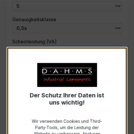
auswählen
Genauigkeitsklasse
auswählen
Scheinleistung (VA)
Auswahl zurücksetzen
Art. Nr.:
33597
Der Schutz Ihrer Daten ist
uns wichtig!
Anfrage schriftlich
Wir verwenden Cookies und Third-
Zur Sammelanfrage hinzufügen
Party-Tools, um die Leistung der
Website zu verbessern, Analysen