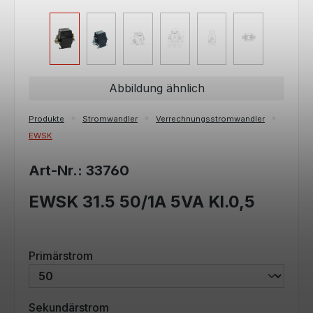
Abbildung ähnlich
Produkte
Stromwandler
Verrechnungsstromwandler
EWSK
Art-Nr.: 33760
EWSK 31.5 50/1A 5VA Kl.0,5
auswählen
Primärstrom
auswählen
Sekundärstrom