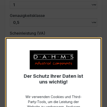
auswählen
Genauigkeitsklasse
auswählen
Scheinleistung (VA)
Auswahl zurücksetzen
Art. Nr.:
33760
Der Schutz Ihrer Daten ist
uns wichtig!
Anfrage schriftlich
Wir verwenden Cookies und Third-
Zur Sammelanfrage hinzufügen
Party-Tools, um die Leistung der
Website zu verbessern, Analysen