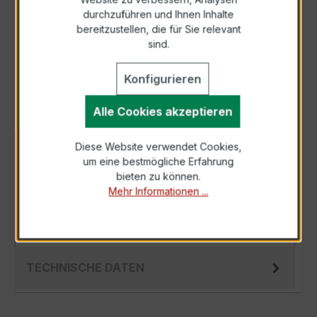
durchzuführen und Ihnen Inhalte
Anfrage telefonisch
bereitzustellen, die für Sie relevant
sind.
Als PDF exportieren
Konfigurieren
Alle Cookies akzeptieren
Diese Website verwendet Cookies,
BESCHREIBUNG
um eine bestmögliche Erfahrung
Der Fensterstromwandler EWSK 31.5 50/1A
bieten zu können.
Mehr Informationen ...
5VA Kl.0,5 ist ein kompakter, hochpräziser
Niederspannungs-Messwandler der
bewährten…
Mehr
TECHNISCHE DATEN