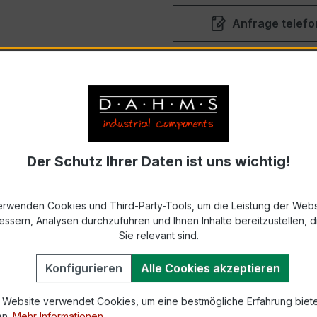
Anfrage telefo
T
BESCHREIBUNG
Der Schutz Ihrer Daten ist uns wichtig!
 Wahl für alle, die höchste Genauigkeit und Zuverlässigkeit
erwenden Cookies und Third-Party-Tools, um die Leistung der Webs
 dieser Stromwandler die Präzision der Klasse 0,2, was ih
essern, Analysen durchzuführen und Ihnen Inhalte bereitzustellen, di
Sie relevant sind.
r eine energieeffiziente Leistung ermöglicht. Der
Typ-Nam
Konfigurieren
Alle Cookies akzeptieren
präzisen Technologie, um Ihre Systeme zu optimieren und I
 Website verwendet Cookies, um eine bestmögliche Erfahrung biet
n und steigern Sie Ihre Effizienz mit einem Produkt, das 
en.
Mehr Informationen ...