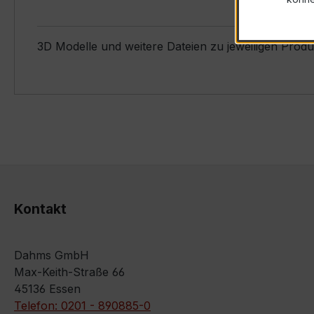
3D Modelle und weitere Dateien zu jeweiligen Prod
Kontakt
Dahms GmbH
Max-Keith-Straße 66
45136 Essen
Telefon: 0201 - 890885-0