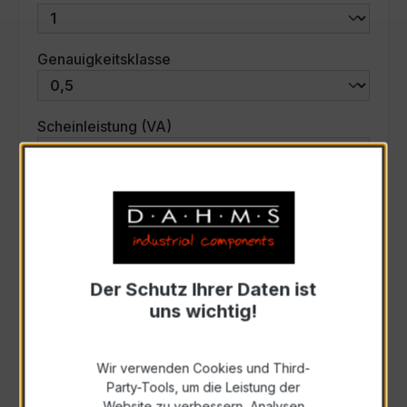
auswählen
Genauigkeitsklasse
auswählen
Scheinleistung (VA)
Auswahl zurücksetzen
Art. Nr.:
33762
Der Schutz Ihrer Daten ist
uns wichtig!
Anfrage schriftlich
Wir verwenden Cookies und Third-
Zur Sammelanfrage hinzufügen
Party-Tools, um die Leistung der
Website zu verbessern, Analysen