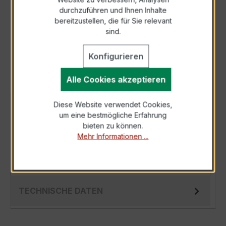
durchzuführen und Ihnen Inhalte
Anfrage telefonisch
bereitzustellen, die für Sie relevant
sind.
Als PDF exportieren
Konfigurieren
Alle Cookies akzeptieren
Diese Website verwendet Cookies,
BESCHREIBUNG
um eine bestmögliche Erfahrung
Der EWSK 31.5 50/1A 15VA Kl.0,5 ist ein
bieten zu können.
Mehr Informationen ...
kompakter, hochpräziser Niederspannungs-
Messwandler der bewährten EWSK-Serie,
spezie…
Mehr
TECHNISCHE DATEN