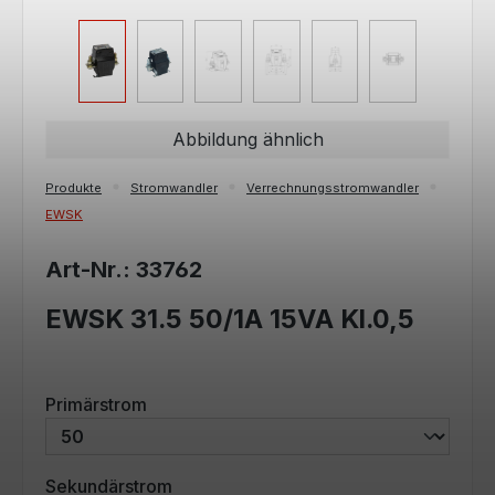
Abbildung ähnlich
Produkte
Stromwandler
Verrechnungsstromwandler
EWSK
Art-Nr.: 33762
EWSK 31.5 50/1A 15VA Kl.0,5
auswählen
Primärstrom
auswählen
Sekundärstrom