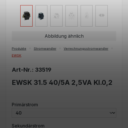
Abbildung ähnlich
Produkte
Stromwandler
Verrechnungsstromwandler
EWSK
Art-Nr.: 33519
EWSK 31.5 40/5A 2,5VA Kl.0,2
auswählen
Primärstrom
auswählen
Sekundärstrom