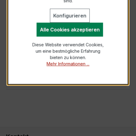
sind.
Konfigurieren
BESCHREIBUNG
Alle Cookies akzeptieren
Der EWSK 31.5 40/5A 2,5VA Kl.0,2 ist ein
Diese Website verwendet Cookies,
kompakter, hochpräziser Niederspannungs-
um eine bestmögliche Erfahrung
Messwandler der bewährten EWSK-Serie,
bieten zu können.
spezi…
Mehr
Mehr Informationen ...
TECHNISCHE DATEN