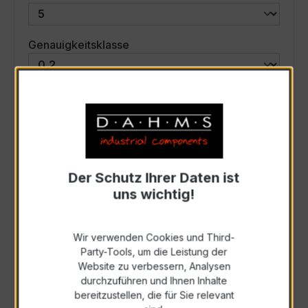
auswählen
Genauigkeitsklasse
auswählen
Scheinleistung (VA)
Auswahl zurücksetzen
Der Schutz Ihrer Daten ist
uns wichtig!
Art. Nr.:
33519
Wir verwenden Cookies und Third-
Anfrage schriftlich
Party-Tools, um die Leistung der
Website zu verbessern, Analysen
durchzuführen und Ihnen Inhalte
Als PDF exportieren
bereitzustellen, die für Sie relevant