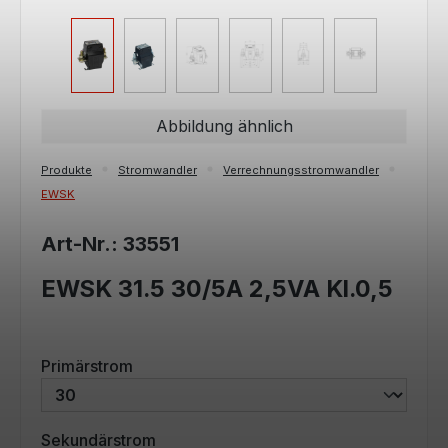
Abbildung ähnlich
Produkte
Stromwandler
Verrechnungsstromwandler
EWSK
Art-Nr.: 33551
EWSK 31.5 30/5A 2,5VA Kl.0,5
auswählen
Primärstrom
auswählen
Sekundärstrom