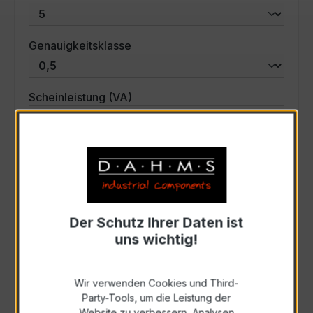
auswählen
Genauigkeitsklasse
auswählen
Scheinleistung (VA)
Auswahl zurücksetzen
Art. Nr.:
33551
Der Schutz Ihrer Daten ist
uns wichtig!
Anfrage schriftlich
Wir verwenden Cookies und Third-
Zur Sammelanfrage hinzufügen
Party-Tools, um die Leistung der
Website zu verbessern, Analysen