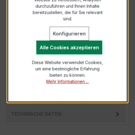
durchzuführen und Ihnen Inhalte
Anfrage telefonisch
bereitzustellen, die für Sie relevant
sind.
Als PDF exportieren
Konfigurieren
Alle Cookies akzeptieren
Diese Website verwendet Cookies,
BESCHREIBUNG
um eine bestmögliche Erfahrung
Der EWSK 31.5 30/5A 2,5VA Kl.0,5 ist ein
bieten zu können.
Mehr Informationen ...
kompakter, hochpräziser Niederspannungs-
Messwandler der bewährten EWSK-Serie,
spezi…
Mehr
TECHNISCHE DATEN