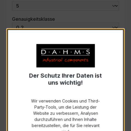
auswählen
Genauigkeitsklasse
auswählen
Scheinleistung (VA)
Auswahl zurücksetzen
Der Schutz Ihrer Daten ist
uns wichtig!
Art. Nr.:
33515
Wir verwenden Cookies und Third-
Anfrage schriftlich
Party-Tools, um die Leistung der
Website zu verbessern, Analysen
durchzuführen und Ihnen Inhalte
Als PDF exportieren
bereitzustellen, die für Sie relevant