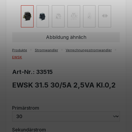
Abbildung ähnlich
Produkte
Stromwandler
Verrechnungsstromwandler
EWSK
Art-Nr.: 33515
EWSK 31.5 30/5A 2,5VA Kl.0,2
auswählen
Primärstrom
auswählen
Sekundärstrom