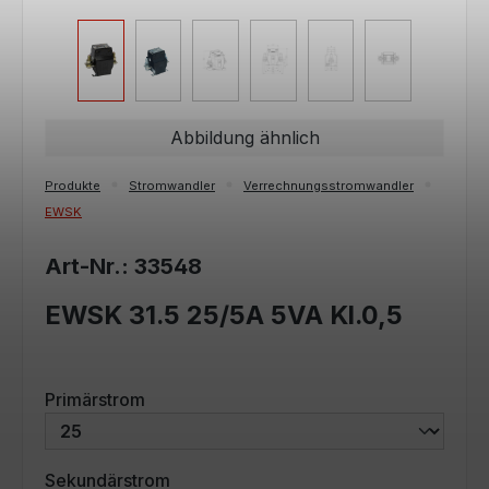
Abbildung ähnlich
Produkte
Stromwandler
Verrechnungsstromwandler
EWSK
Art-Nr.: 33548
EWSK 31.5 25/5A 5VA Kl.0,5
auswählen
Primärstrom
auswählen
Sekundärstrom