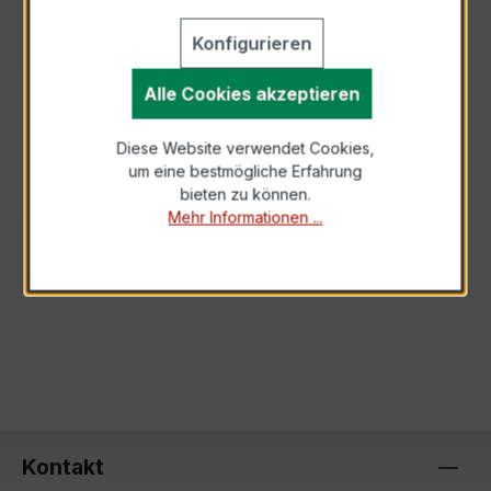
Konfigurieren
Alle Cookies akzeptieren
BESCHREIBUNG
Der EWSK 31.5 25/5A 5VA Kl.0,5 ist Ihre ideale
Diese Website verwendet Cookies,
Wahl für präzise Strommessungen mit hoher
um eine bestmögliche Erfahrung
Genauigkeit und Zuverlässigkeit. Da…
Mehr
bieten zu können.
Mehr Informationen ...
TECHNISCHE DATEN
Kontakt