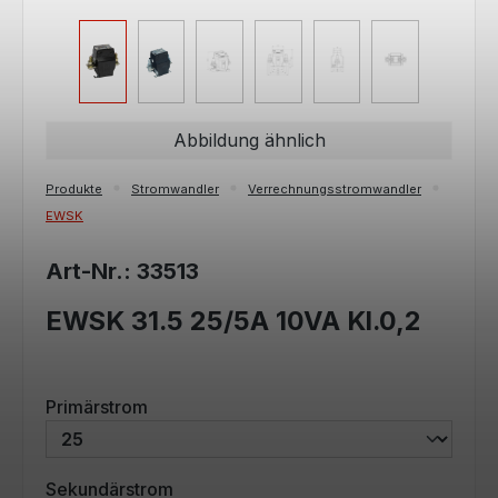
Abbildung ähnlich
Produkte
Stromwandler
Verrechnungsstromwandler
EWSK
Art-Nr.: 33513
EWSK 31.5 25/5A 10VA Kl.0,2
auswählen
Primärstrom
auswählen
Sekundärstrom