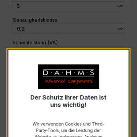
auswählen
Genauigkeitsklasse
auswählen
Scheinleistung (VA)
Auswahl zurücksetzen
Art. Nr.:
33513
Der Schutz Ihrer Daten ist
uns wichtig!
Anfrage schriftlich
Wir verwenden Cookies und Third-
Zur Sammelanfrage hinzufügen
Party-Tools, um die Leistung der
Website zu verbessern, Analysen