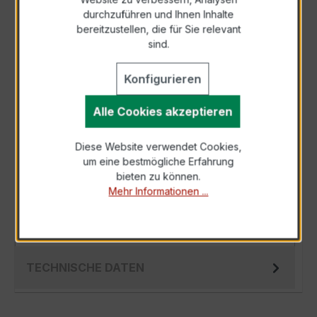
durchzuführen und Ihnen Inhalte
Anfrage telefonisch
bereitzustellen, die für Sie relevant
sind.
Als PDF exportieren
Konfigurieren
Alle Cookies akzeptieren
Diese Website verwendet Cookies,
BESCHREIBUNG
um eine bestmögliche Erfahrung
Der EWSK 31.5 25/5A 10VA Kl.0,2 ist ein
bieten zu können.
Mehr Informationen ...
kompakter, hochpräziser Niederspannungs-
Messwandler der bewährten EWSK-Serie,
spezie…
Mehr
TECHNISCHE DATEN