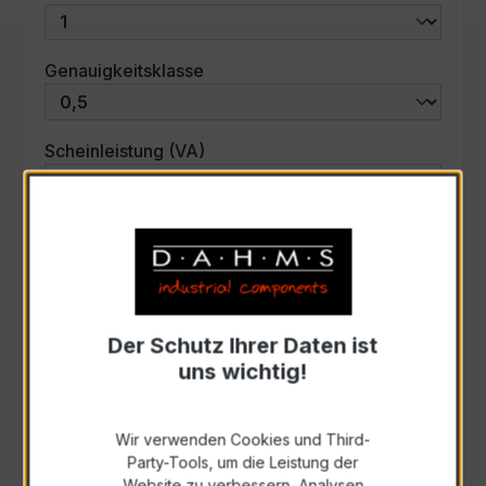
auswählen
Genauigkeitsklasse
auswählen
Scheinleistung (VA)
Auswahl zurücksetzen
Art. Nr.:
33748
Der Schutz Ihrer Daten ist
uns wichtig!
Anfrage schriftlich
Wir verwenden Cookies und Third-
Zur Sammelanfrage hinzufügen
Party-Tools, um die Leistung der
Website zu verbessern, Analysen