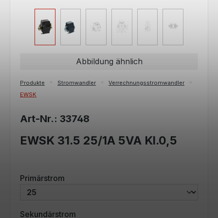
Abbildung ähnlich
Produkte
Stromwandler
Verrechnungsstromwandler
EWSK
Art-Nr.: 33748
EWSK 31.5 25/1A 5VA Kl.0,5
auswählen
Primärstrom
auswählen
Sekundärstrom