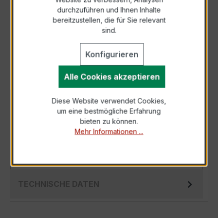
durchzuführen und Ihnen Inhalte
Anfrage telefonisch
bereitzustellen, die für Sie relevant
sind.
Als PDF exportieren
Konfigurieren
Alle Cookies akzeptieren
Diese Website verwendet Cookies,
BESCHREIBUNG
um eine bestmögliche Erfahrung
Der EWSK 31.5 25/1A 5VA Kl.0,5 ist ein
bieten zu können.
Mehr Informationen ...
kompakter, hochpräziser Niederspannungs-
Messwandler der bewährten EWSK-Serie,
speziel…
Mehr
TECHNISCHE DATEN