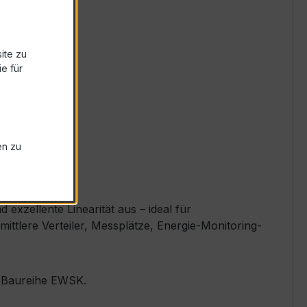
ite zu
e für
en zu
xzellente Linearität aus – ideal für
ttlere Verteiler, Messplätze, Energie-Monitoring-
er Baureihe EWSK.