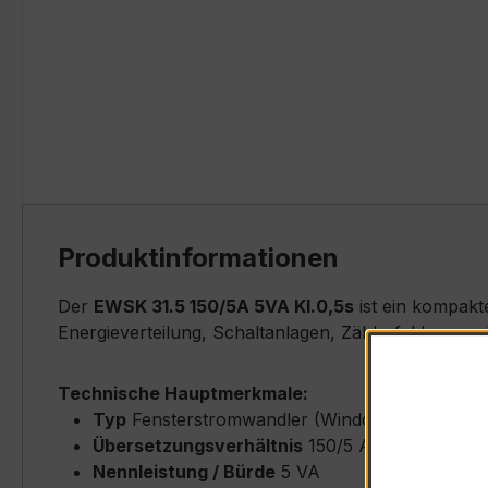
Produktinformationen
Der
EWSK 31.5 150/5A 5VA Kl.0,5s
ist ein kompakt
Energieverteilung, Schaltanlagen, Zählerfeldern u
Technische Hauptmerkmale:
Typ
Fensterstromwandler (Window-Type) – EW
Übersetzungsverhältnis
150/5 A (Primärnenn
Nennleistung / Bürde
5 VA