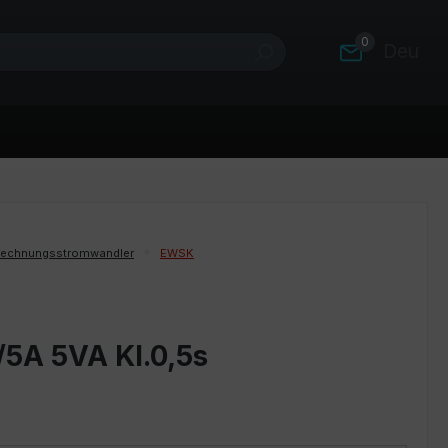
0
Deutsc
rechnungsstromwandler
EWSK
/5A 5VA Kl.0,5s