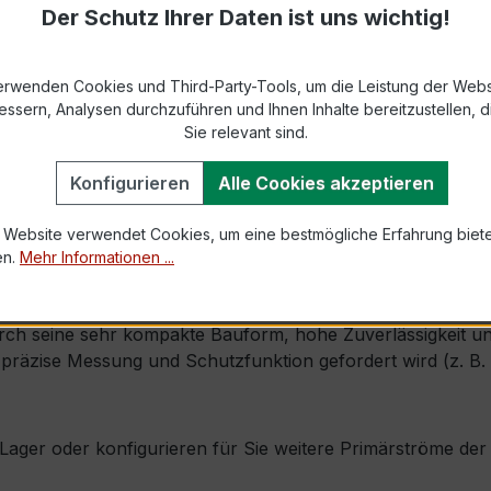
869-2 bzw. DIN EN 61869-2)
Der Schutz Ihrer Daten ist uns wichtig!
s max. Ø 31 mm (Fensterdurchführung)
erwenden Cookies und Third-Party-Tools, um die Leistung der Webs
essern, Analysen durchzuführen und Ihnen Inhalte bereitzustellen, di
1,2 × Ipr (Dauerstrom 1,2 × Primärnennstrom)
Sie relevant sind.
100 × Ipr, 1 s
Konfigurieren
Alle Cookies akzeptieren
mm × Tiefe 41 mm
 Website verwendet Cookies, um eine bestmögliche Erfahrung biet
ng)
en.
Mehr Informationen ...
ch, inkl. Isolierschutzkappe
ch seine sehr kompakte Bauform, hohe Zuverlässigkeit und e
räzise Messung und Schutzfunktion gefordert wird (z. B. mi
ab Lager oder konfigurieren für Sie weitere Primärströme d