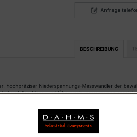
Anfrage telefo
T
BESCHREIBUNG
er, hochpräziser Niederspannungs-Messwandler der bewähr
nd industriellen Mess- und Überwachungssystemen entwickel
SK 31.5
strom 150 A, Sekundärnennstrom 5 A)