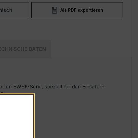
nisch
Als PDF exportieren
ECHNISCHE DATEN
ten EWSK-Serie, speziell für den Einsatz in
t.