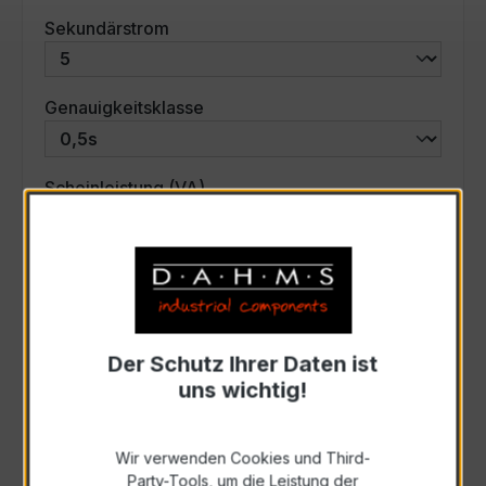
auswählen
Sekundärstrom
auswählen
Genauigkeitsklasse
auswählen
Scheinleistung (VA)
Auswahl zurücksetzen
Art. Nr.:
33611
Der Schutz Ihrer Daten ist
uns wichtig!
Anfrage schriftlich
Wir verwenden Cookies und Third-
Party-Tools, um die Leistung der