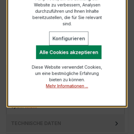
Zur Sammelanfrage hinzufügen
Website zu verbessern, Analysen
durchzuführen und Ihnen Inhalte
bereitzustellen, die für Sie relevant
Anfrage telefonisch
sind.
Als PDF exportieren
Konfigurieren
Alle Cookies akzeptieren
Diese Website verwendet Cookies,
um eine bestmögliche Erfahrung
BESCHREIBUNG
bieten zu können.
Der EWSK 31.5 150/5A 2,5VA Kl.0,5s ist ein
Mehr Informationen ...
kompakter, hochpräziser Niederspannungs-
Messwandler der bewährten EWSK-Serie,
spe…
Mehr
TECHNISCHE DATEN