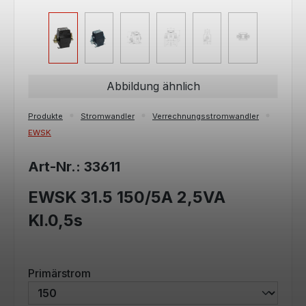
Abbildung ähnlich
Produkte
Stromwandler
Verrechnungsstromwandler
EWSK
Art-Nr.: 33611
EWSK 31.5 150/5A 2,5VA
Kl.0,5s
auswählen
Primärstrom