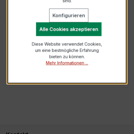
sind.
Konfigurieren
BESCHREIBUNG
Alle Cookies akzeptieren
Der EWSK 31.5 150/5A 15VA Kl.0,5s ist ein
Diese Website verwendet Cookies,
kompakter, hochpräziser Niederspannungs-
um eine bestmögliche Erfahrung
Messwandler der bewährten EWSK-Serie,
bieten zu können.
spez…
Mehr
Mehr Informationen ...
TECHNISCHE DATEN