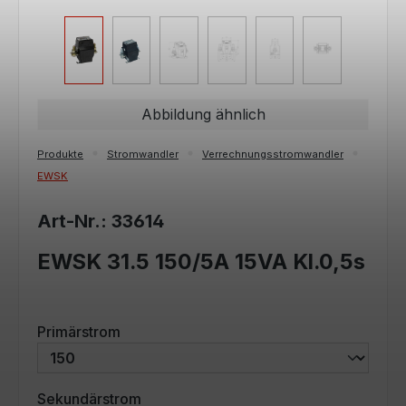
Abbildung ähnlich
Produkte
Stromwandler
Verrechnungsstromwandler
EWSK
Art-Nr.: 33614
EWSK 31.5 150/5A 15VA Kl.0,5s
auswählen
Primärstrom
auswählen
Sekundärstrom