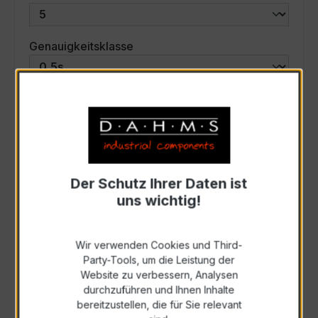
auswählen
Genauigkeitsklasse
auswählen
Scheinleistung (VA)
Auswahl zurücksetzen
Der Schutz Ihrer Daten ist
uns wichtig!
Art. Nr.:
33614
Wir verwenden Cookies und Third-
Anfrage schriftlich
Party-Tools, um die Leistung der
Website zu verbessern, Analysen
durchzuführen und Ihnen Inhalte
Als PDF exportieren
bereitzustellen, die für Sie relevant