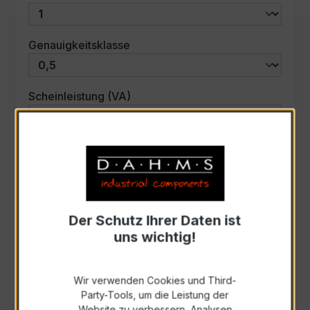
auswählen
Genauigkeitsklasse
auswählen
Scheinleistung (VA)
Auswahl zurücksetzen
Art. Nr.:
33775
Der Schutz Ihrer Daten ist
uns wichtig!
Anfrage schriftlich
Wir verwenden Cookies und Third-
Zur Sammelanfrage hinzufügen
Party-Tools, um die Leistung der
Website zu verbessern, Analysen