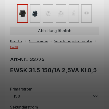
Abbildung ähnlich
Produkte
Stromwandler
Verrechnungsstromwandler
EWSK
Art-Nr.: 33775
EWSK 31.5 150/1A 2,5VA Kl.0,5
auswählen
Primärstrom
auswählen
Sekundärstrom