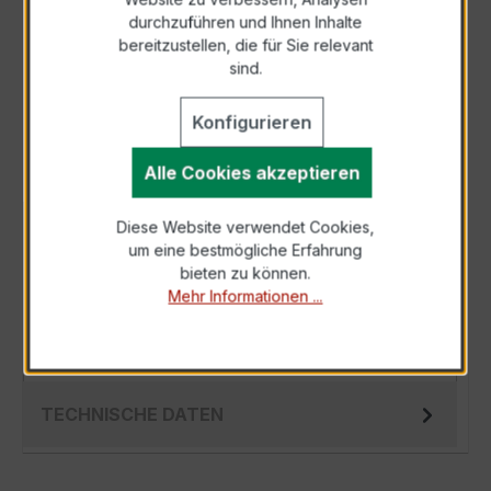
durchzuführen und Ihnen Inhalte
Anfrage telefonisch
bereitzustellen, die für Sie relevant
sind.
Als PDF exportieren
Konfigurieren
Alle Cookies akzeptieren
Diese Website verwendet Cookies,
BESCHREIBUNG
um eine bestmögliche Erfahrung
Der Fensterstromwandler EWSK 31.5 150/1A
bieten zu können.
Mehr Informationen ...
2,5VA Kl.0,5 ist ein kompakter, hochpräziser
Niederspannungs-Messwandler der bewähr…
Mehr
TECHNISCHE DATEN