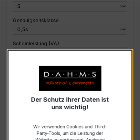
auswählen
Genauigkeitsklasse
auswählen
Scheinleistung (VA)
Auswahl zurücksetzen
Art. Nr.:
33608
Der Schutz Ihrer Daten ist
uns wichtig!
Anfrage schriftlich
Wir verwenden Cookies und Third-
Zur Sammelanfrage hinzufügen
Party-Tools, um die Leistung der
Website zu verbessern, Analysen