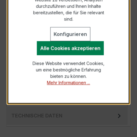
durchzuführen und Ihnen Inhalte
Anfrage telefonisch
bereitzustellen, die für Sie relevant
sind.
Als PDF exportieren
Konfigurieren
Alle Cookies akzeptieren
Diese Website verwendet Cookies,
BESCHREIBUNG
um eine bestmögliche Erfahrung
Der Fensterstromwandler EWSK 31.5 100/5 A 5
bieten zu können.
Mehr Informationen ...
VA Kl. 0,5 s ist ein kompakter, hochpräziser
Niederspannungs-Messwandler der bew…
Mehr
TECHNISCHE DATEN