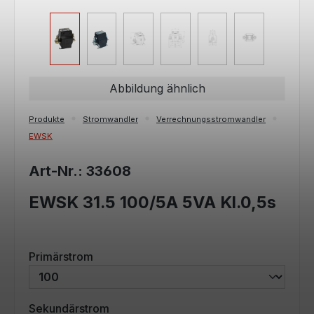
Abbildung ähnlich
Produkte
Stromwandler
Verrechnungsstromwandler
EWSK
Art-Nr.: 33608
EWSK 31.5 100/5A 5VA Kl.0,5s
auswählen
Primärstrom
auswählen
Sekundärstrom