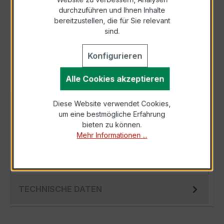
durchzuführen und Ihnen Inhalte
Anfrage telefonisch
bereitzustellen, die für Sie relevant
sind.
Als PDF exportieren
Konfigurieren
Alle Cookies akzeptieren
Diese Website verwendet Cookies,
BESCHREIBUNG
um eine bestmögliche Erfahrung
Der Ringkernstromwandler EWSK 31.5 100/5A
bieten zu können.
Mehr Informationen ...
10VA Kl.0,5 ist ein kompakter, hochpräziser
Niederspannungs-Messwandler der bewähr…
Mehr
TECHNISCHE DATEN