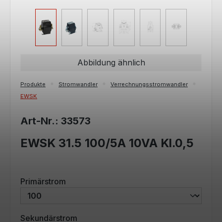
Abbildung ähnlich
Produkte
Stromwandler
Verrechnungsstromwandler
EWSK
Art-Nr.: 33573
EWSK 31.5 100/5A 10VA Kl.0,5
auswählen
Primärstrom
auswählen
Sekundärstrom