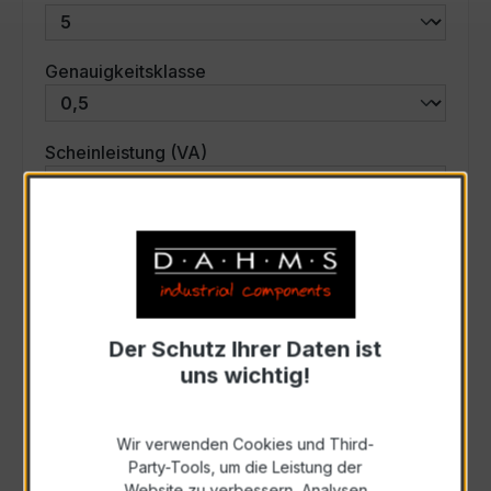
auswählen
Genauigkeitsklasse
auswählen
Scheinleistung (VA)
Auswahl zurücksetzen
Art. Nr.:
33573
Der Schutz Ihrer Daten ist
uns wichtig!
Anfrage schriftlich
Wir verwenden Cookies und Third-
Zur Sammelanfrage hinzufügen
Party-Tools, um die Leistung der
Website zu verbessern, Analysen