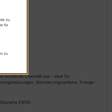
ite zu
e für
en zu
xzellente Linearität aus – ideal für
chnungsmessungen, Bilanzierungssysteme, Energie-
er Baureihe EWSK.