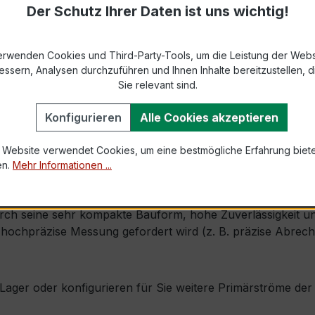
9-2 bzw. DIN EN 61869-2)
Der Schutz Ihrer Daten ist uns wichtig!
s max. Ø 31 mm (Fensterdurchführung)
erwenden Cookies und Third-Party-Tools, um die Leistung der Webs
essern, Analysen durchzuführen und Ihnen Inhalte bereitzustellen, di
1,0 × Ipr (Dauerstrom 1 × Primärnennstrom)
Sie relevant sind.
60 × Ipr, 1 s
Konfigurieren
Alle Cookies akzeptieren
mm × Tiefe 40 mm
 Website verwendet Cookies, um eine bestmögliche Erfahrung biet
ng)
en.
Mehr Informationen ...
inkl. Isolierschutzkappe
ch seine sehr kompakte Bauform, hohe Zuverlässigkeit und e
 hochpräzise Messung gefordert wird (z. B. präzise Abre
ab Lager oder konfigurieren für Sie weitere Primärströme d