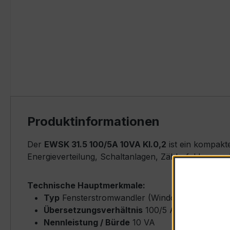
Produktinformationen
Der
EWSK 31.5 100/5A 10VA Kl.0,2
ist ein kompakt
Energieverteilung, Schaltanlagen, Zählerfeldern u
Technische Hauptmerkmale:
Typ
Fensterstromwandler (Window-Type) – EW
Übersetzungsverhältnis
100/5 A (Primärnenn
Nennleistung / Bürde
10 VA