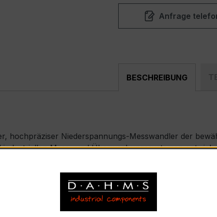
Anfrage telefo
T
BESCHREIBUNG
er, hochpräziser Niederspannungs-Messwandler der bewährt
nd industriellen Mess- und Überwachungssystemen entwickel
SK 31.5
strom 100 A, Sekundärnennstrom 5 A)