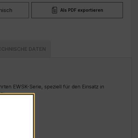
nisch
Als PDF exportieren
ECHNISCHE DATEN
en EWSK-Serie, speziell für den Einsatz in
t.