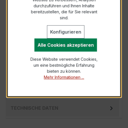
durchzuführen und Ihnen Inhalte
Anfrage telefonisch
bereitzustellen, die für Sie relevant
sind.
Als PDF exportieren
Konfigurieren
Alle Cookies akzeptieren
Diese Website verwendet Cookies,
BESCHREIBUNG
um eine bestmögliche Erfahrung
Der EWSK 31.5 100/1A 5VA Kl.0,5 ist ein
bieten zu können.
Mehr Informationen ...
kompakter, hochpräziser Niederspannungs-
Messwandler der bewährten EWSK-Serie,
spezie…
Mehr
TECHNISCHE DATEN