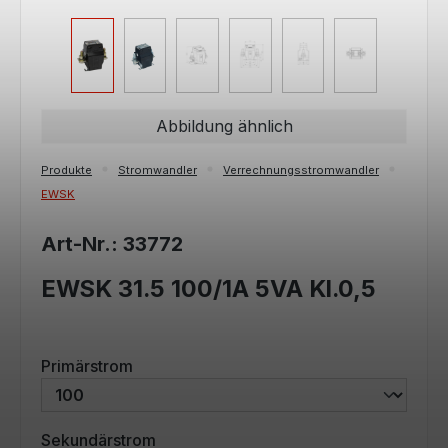
Abbildung ähnlich
Produkte
Stromwandler
Verrechnungsstromwandler
EWSK
Art-Nr.: 33772
EWSK 31.5 100/1A 5VA Kl.0,5
auswählen
Primärstrom
auswählen
Sekundärstrom