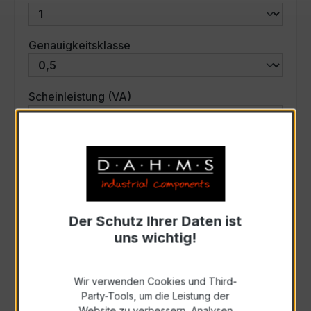
auswählen
Genauigkeitsklasse
auswählen
Scheinleistung (VA)
Auswahl zurücksetzen
Art. Nr.:
33772
Der Schutz Ihrer Daten ist
uns wichtig!
Anfrage schriftlich
Wir verwenden Cookies und Third-
Zur Sammelanfrage hinzufügen
Party-Tools, um die Leistung der
Website zu verbessern, Analysen