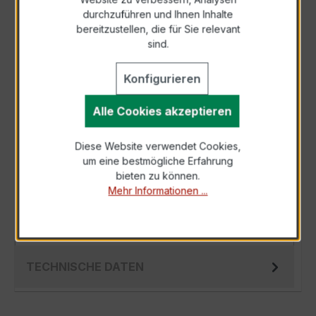
durchzuführen und Ihnen Inhalte
Anfrage telefonisch
bereitzustellen, die für Sie relevant
sind.
Als PDF exportieren
Konfigurieren
Alle Cookies akzeptieren
Diese Website verwendet Cookies,
BESCHREIBUNG
um eine bestmögliche Erfahrung
Der EWSK 31.5 100/1A 5VA Kl.0,2 ist ein
bieten zu können.
Mehr Informationen ...
kompakter, hochpräziser Niederspannungs-
Messwandler der bewährten EWSK-Serie,
spezie…
Mehr
TECHNISCHE DATEN