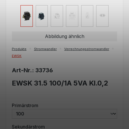
Abbildung ähnlich
Produkte
Stromwandler
Verrechnungsstromwandler
EWSK
Art-Nr.: 33736
EWSK 31.5 100/1A 5VA Kl.0,2
auswählen
Primärstrom
auswählen
Sekundärstrom