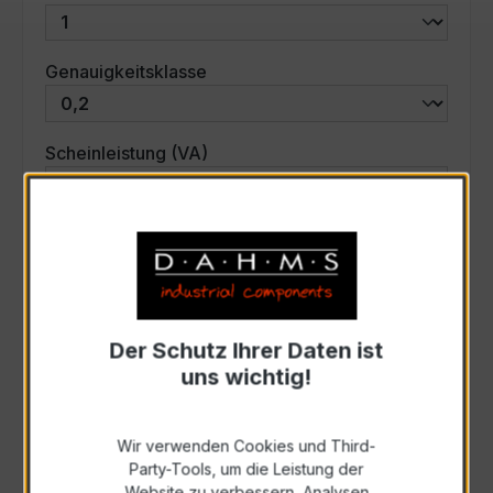
auswählen
Genauigkeitsklasse
auswählen
Scheinleistung (VA)
Auswahl zurücksetzen
Art. Nr.:
33736
Der Schutz Ihrer Daten ist
uns wichtig!
Anfrage schriftlich
Wir verwenden Cookies und Third-
Zur Sammelanfrage hinzufügen
Party-Tools, um die Leistung der
Website zu verbessern, Analysen