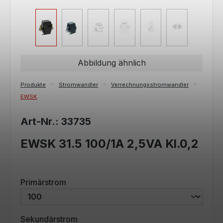
Abbildung ähnlich
Produkte
Stromwandler
Verrechnungsstromwandler
EWSK
Art-Nr.: 33735
EWSK 31.5 100/1A 2,5VA Kl.0,2
auswählen
Primärstrom
auswählen
Sekundärstrom