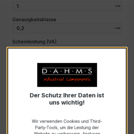
auswählen
Genauigkeitsklasse
auswählen
Scheinleistung (VA)
Auswahl zurücksetzen
Art. Nr.:
33735
Der Schutz Ihrer Daten ist
uns wichtig!
Anfrage schriftlich
Wir verwenden Cookies und Third-
Zur Sammelanfrage hinzufügen
Party-Tools, um die Leistung der
Website zu verbessern, Analysen