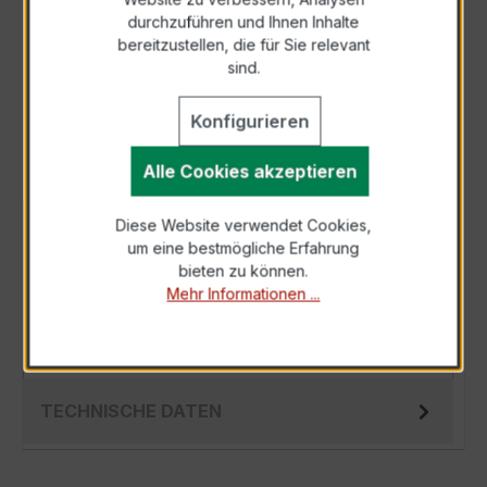
durchzuführen und Ihnen Inhalte
Anfrage telefonisch
bereitzustellen, die für Sie relevant
sind.
Als PDF exportieren
Konfigurieren
Alle Cookies akzeptieren
Diese Website verwendet Cookies,
BESCHREIBUNG
um eine bestmögliche Erfahrung
Der EWSK 31.5 100/1A 2,5VA Kl.0,2 ist ein
bieten zu können.
Mehr Informationen ...
kompakter, hochpräziser Niederspannungs-
Messwandler der bewährten EWSK-Serie,
spez…
Mehr
TECHNISCHE DATEN