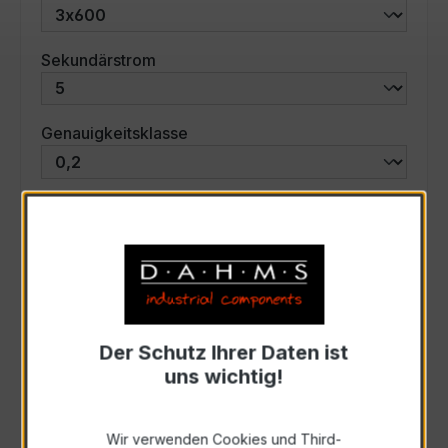
auswählen
Sekundärstrom
auswählen
Genauigkeitsklasse
auswählen
Scheinleistung (VA)
Auswahl zurücksetzen
Der Schutz Ihrer Daten ist
Art. Nr.:
46548
uns wichtig!
Anfrage schriftlich
Wir verwenden Cookies und Third-