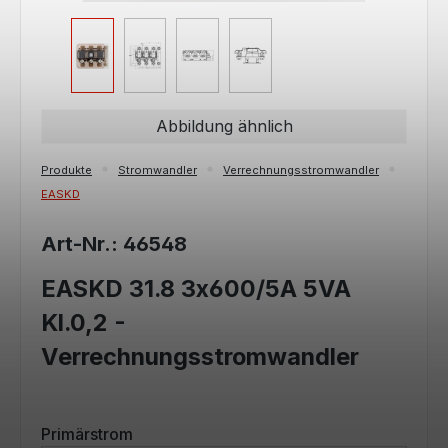
Abbildung ähnlich
Produkte
Stromwandler
Verrechnungsstromwandler
EASKD
Art-Nr.: 46548
EASKD 31.8 3x600/5A 5VA
Kl.0,2 -
Verrechnungsstromwandler
auswählen
Primärstrom