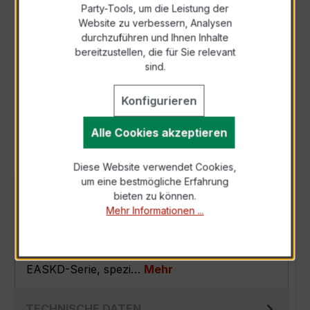
Party-Tools, um die Leistung der
Zur Sammelanfrage hinzufügen
Website zu verbessern, Analysen
durchzuführen und Ihnen Inhalte
bereitzustellen, die für Sie relevant
Anfrage telefonisch
sind.
Konfigurieren
Als PDF exportieren
Alle Cookies akzeptieren
Diese Website verwendet Cookies,
um eine bestmögliche Erfahrung
BESCHREIBUNG
bieten zu können.
Mehr Informationen ...
Der EASKD 31.8 3x600/5A 5VA Kl.0,2 ist ein
kompakter, hochpräziser
Verrechnungsstromwandler der bewährten
EASKD-Serie, spezi…
Mehr
TECHNISCHE DATEN