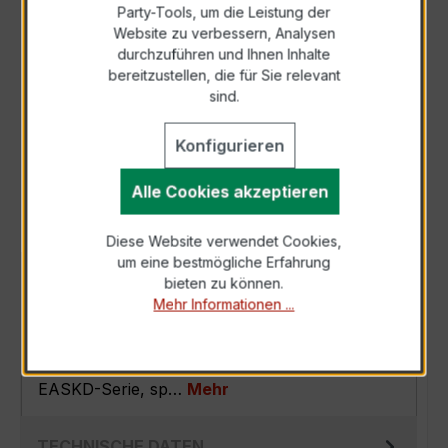
Party-Tools, um die Leistung der
Zur Sammelanfrage hinzufügen
Website zu verbessern, Analysen
durchzuführen und Ihnen Inhalte
bereitzustellen, die für Sie relevant
Anfrage telefonisch
sind.
Konfigurieren
Als PDF exportieren
Alle Cookies akzeptieren
Diese Website verwendet Cookies,
um eine bestmögliche Erfahrung
BESCHREIBUNG
bieten zu können.
Mehr Informationen ...
Der EASKD 31.8 3x600/5A 2,5VA Kl.0,5s ist ein
kompakter, hochpräziser
Verrechnungsstromwandler der bewährten
EASKD-Serie, sp…
Mehr
TECHNISCHE DATEN