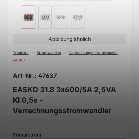
Abbildung ähnlich
Produkte
Stromwandler
Verrechnungsstromwandler
EASKD
Art-Nr.: 47637
EASKD 31.8 3x600/5A 2,5VA
Kl.0,5s -
Verrechnungsstromwandler
auswählen
Primärstrom