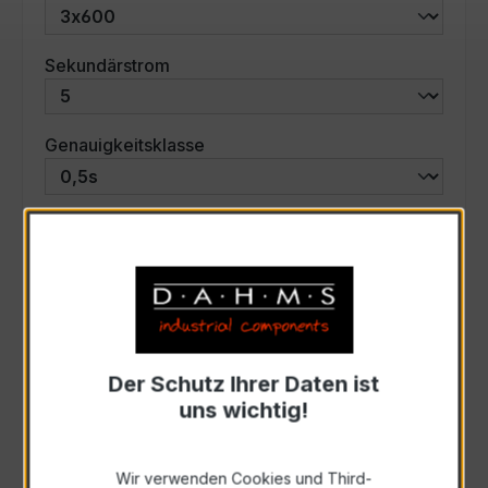
auswählen
Sekundärstrom
auswählen
Genauigkeitsklasse
auswählen
Scheinleistung (VA)
Auswahl zurücksetzen
Der Schutz Ihrer Daten ist
Art. Nr.:
47637
uns wichtig!
Anfrage schriftlich
Wir verwenden Cookies und Third-