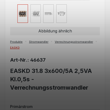
Abbildung ähnlich
Produkte
Stromwandler
Verrechnungsstromwandler
EASKD
Art-Nr.: 46637
EASKD 31.8 3x600/5A 2,5VA
Kl.0,5s -
Verrechnungsstromwandler
auswählen
Primärstrom