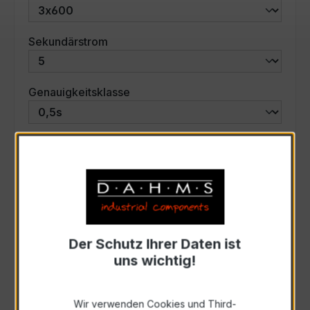
auswählen
Sekundärstrom
auswählen
Genauigkeitsklasse
auswählen
Scheinleistung (VA)
Auswahl zurücksetzen
Der Schutz Ihrer Daten ist
Art. Nr.:
46637
uns wichtig!
Anfrage schriftlich
Wir verwenden Cookies und Third-