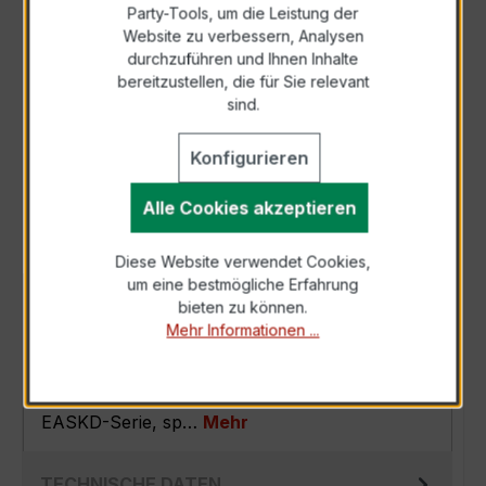
Party-Tools, um die Leistung der
Zur Sammelanfrage hinzufügen
Website zu verbessern, Analysen
durchzuführen und Ihnen Inhalte
bereitzustellen, die für Sie relevant
Anfrage telefonisch
sind.
Konfigurieren
Als PDF exportieren
Alle Cookies akzeptieren
Diese Website verwendet Cookies,
um eine bestmögliche Erfahrung
BESCHREIBUNG
bieten zu können.
Mehr Informationen ...
Der EASKD 31.8 3x600/5A 2,5VA Kl.0,5s ist ein
kompakter, hochpräziser
Verrechnungsstromwandler der bewährten
EASKD-Serie, sp…
Mehr
TECHNISCHE DATEN