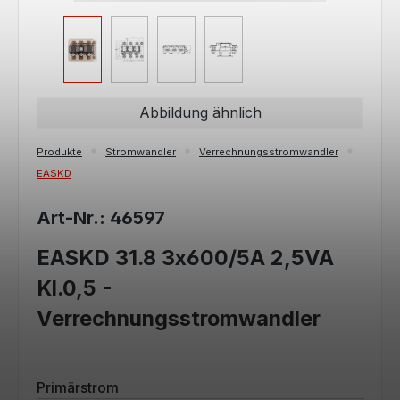
Abbildung ähnlich
Produkte
Stromwandler
Verrechnungsstromwandler
EASKD
Art-Nr.: 46597
EASKD 31.8 3x600/5A 2,5VA
Kl.0,5 -
Verrechnungsstromwandler
auswählen
Primärstrom