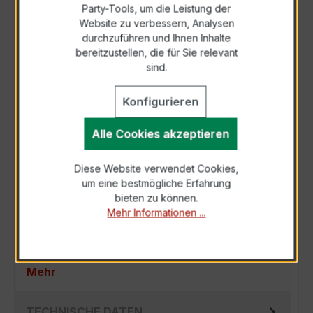
Party-Tools, um die Leistung der
Zur Sammelanfrage hinzufügen
Website zu verbessern, Analysen
durchzuführen und Ihnen Inhalte
bereitzustellen, die für Sie relevant
Anfrage telefonisch
sind.
Konfigurieren
Als PDF exportieren
Alle Cookies akzeptieren
Diese Website verwendet Cookies,
um eine bestmögliche Erfahrung
BESCHREIBUNG
bieten zu können.
Mehr Informationen ...
Der EASKD 31.8 3x600/5A 2,5VA Kl.0,5 ist ein
kompakter, hochpräziser Niederspannungs-
Verrechnungsstromwandler der bewährten…
Mehr
TECHNISCHE DATEN