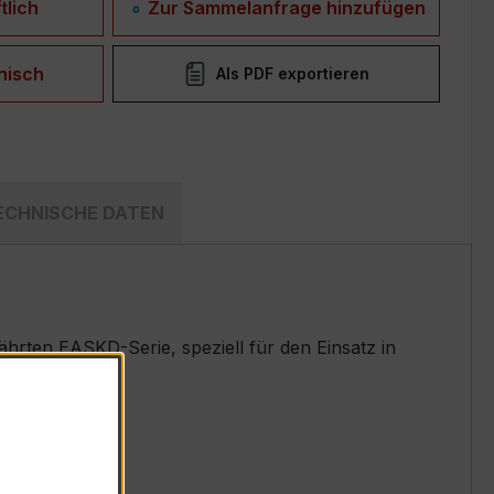
tlich
Zur Sammelanfrage hinzufügen
nisch
Als PDF exportieren
ECHNISCHE DATEN
rten EASKD-Serie, speziell für den Einsatz in
t.