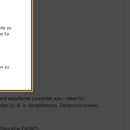
ite zu
e für
en zu
exzellente Linearität aus – ideal für
 (z. B. in Verteilnetzen, Zählerschränken,
er Baureihe EASKD.