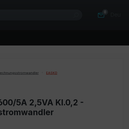
0
Deutsc
rechnungsstromwandler
EASKD
00/5A 2,5VA Kl.0,2 -
stromwandler