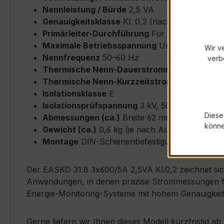
Nennleistung / Bürde
2,5 VA
Genauigkeitsklasse
Kl. 0,2 (nach IEC/EN 6186
Primärleiter-Durchführung
Für Rundleiter bi
Maximale Betriebsspannung
Um ≤ 0,72 kV
Wir v
Nennfrequenz
50–60 Hz
verb
Thermische Nenn-Dauerstromstärke
Icth = 
Thermische Nenn-Kurzzeitstromstärke
Ith = 
Isolationsklasse
E
Isolationsprüfspannung
3 kV, 50 Hz, 1 min
Diese
Abmessungen (ca.)
Breite 62 mm × Höhe 92 
könn
Gewicht (ca.)
0,6 kg (je nach Ausführung)
Montage
DIN-Schienenbefestigung möglich, ink
Der EASKD 31.8 3x600/5A 2,5VA Kl.0,2 zeichnet sich
Anwendungen, in denen präzise Strommessungen fü
Energie-Monitoring-Systeme mit hohem Genauigkei
Gerne liefern wir Ihnen dieses Modell kurzfristig 