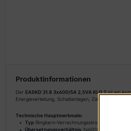
Produktinformationen
Der
EASKD 31.8 3x600/5A 2,5VA Kl.0,2
ist ein ko
Energieverteilung, Schaltanlagen, Zählerfeldern u
Technische Hauptmerkmale:
Typ
Ringkern-Verrechnungsstromwandler – E
Übersetzungsverhältnis
3x600/5 A (Primärne