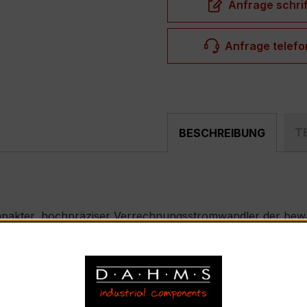
Anfrage schrif
Anfrage telefo
T
BESCHREIBUNG
mpakter, hochpräziser Verrechnungsstromwandler der bewäh
nd industriellen Mess- und Überwachungssystemen entwickel
ASKD 31.8
nnstrom 600 A pro Phase, Sekundärnennstrom 5 A)