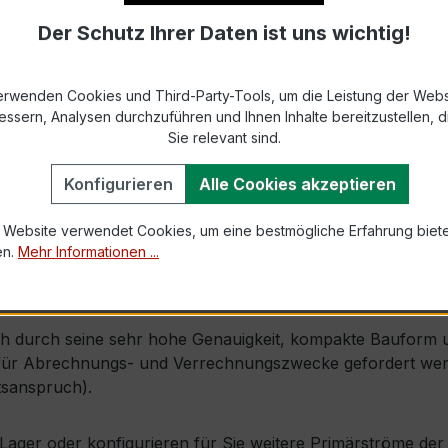
Der Schutz Ihrer Daten ist uns wichtig!
9-2 bzw. DIN EN 61869-2)
s max. Ø 31 mm (Kabeldurchführung)
erwenden Cookies und Third-Party-Tools, um die Leistung der Webs
essern, Analysen durchzuführen und Ihnen Inhalte bereitzustellen, di
1,0 × Ipr (Dauerstrom 1 × Primärnennstrom)
Sie relevant sind.
120 × Ipr, 1 s
Konfigurieren
Alle Cookies akzeptieren
 Website verwendet Cookies, um eine bestmögliche Erfahrung biet
mm × Tiefe 52 mm
en.
Mehr Informationen ...
l. Isolierschutzkappe
 durch seine sehr hohe Genauigkeit, kompakte Bauform und 
r Abrechnungs- und Verrechnungszwecke gefordert werden
tsanspruch).
ab Lager oder konfigurieren für Sie weitere Primärströme d