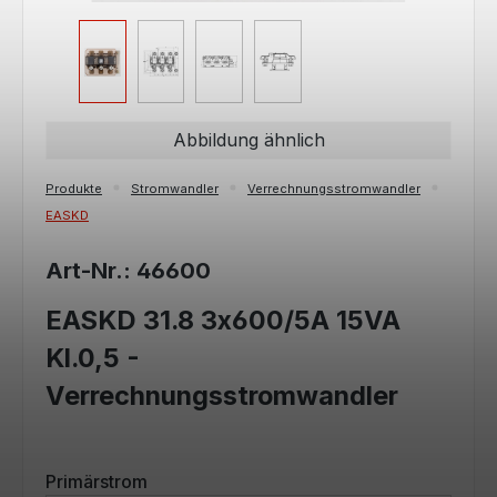
Abbildung ähnlich
Produkte
Stromwandler
Verrechnungsstromwandler
EASKD
Art-Nr.: 46600
EASKD 31.8 3x600/5A 15VA
Kl.0,5 -
Verrechnungsstromwandler
auswählen
Primärstrom