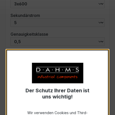
auswählen
Sekundärstrom
auswählen
Genauigkeitsklasse
auswählen
Scheinleistung (VA)
Auswahl zurücksetzen
Der Schutz Ihrer Daten ist
Art. Nr.:
46600
uns wichtig!
Anfrage schriftlich
Wir verwenden Cookies und Third-