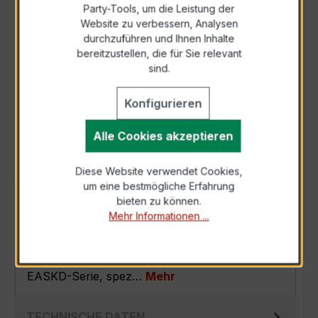
Party-Tools, um die Leistung der
Zur Sammelanfrage hinzufügen
Website zu verbessern, Analysen
durchzuführen und Ihnen Inhalte
bereitzustellen, die für Sie relevant
Anfrage telefonisch
sind.
Konfigurieren
Als PDF exportieren
Alle Cookies akzeptieren
Diese Website verwendet Cookies,
um eine bestmögliche Erfahrung
BESCHREIBUNG
bieten zu können.
Mehr Informationen ...
Der EASKD 31.8 3x600/5A 15VA Kl.0,5 ist ein
kompakter, hochpräziser
Verrechnungsstromwandler der bewährten
EASKD-Serie, spez…
Mehr
TECHNISCHE DATEN