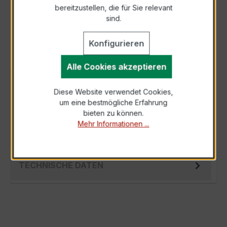
bereitzustellen, die für Sie relevant
Als PDF exportieren
sind.
Konfigurieren
Alle Cookies akzeptieren
BESCHREIBUNG
Diese Website verwendet Cookies,
Der EASKD 31.8 3x600/5A 10VA Kl.0,5 ist ein
um eine bestmögliche Erfahrung
kompakter, hochpräziser
bieten zu können.
Verrechnungsstromwandler der bewährten
Mehr Informationen ...
EASKD-Serie, spez…
Mehr
TECHNISCHE DATEN