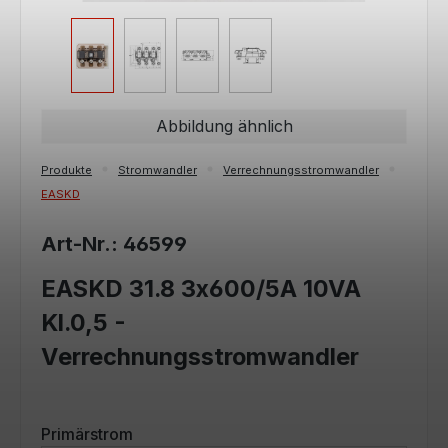
Abbildung ähnlich
Produkte
Stromwandler
Verrechnungsstromwandler
EASKD
Art-Nr.: 46599
EASKD 31.8 3x600/5A 10VA
Kl.0,5 -
Verrechnungsstromwandler
auswählen
Primärstrom