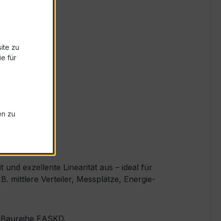
ite zu
e für
en zu
nd exzellente Linearität aus – ideal für
mittlere Verteiler, Messplätze, Energie-
er Baureihe EASKD.