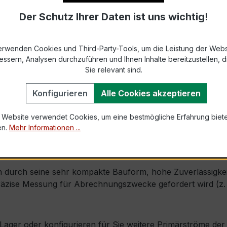
Der Schutz Ihrer Daten ist uns wichtig!
9-2 bzw. DIN EN 61869-2)
s max. Ø 31 mm (Fensterdurchführung)
erwenden Cookies und Third-Party-Tools, um die Leistung der Webs
essern, Analysen durchzuführen und Ihnen Inhalte bereitzustellen, di
1,0 × Ipr (Dauerstrom 1 × Primärnennstrom)
Sie relevant sind.
60 × Ipr, 1 s
Konfigurieren
Alle Cookies akzeptieren
 Website verwendet Cookies, um eine bestmögliche Erfahrung biet
mm × Tiefe 45 mm
en.
Mehr Informationen ...
, inkl. Isolierschutzkappe
durch seine sehr kompakte Bauform, hohe Zuverlässigkeit u
ise Messung für Abrechnungszwecke gefordert wird (z. B. 
ab Lager oder konfigurieren für Sie weitere Primärströme d