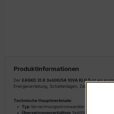
Produktinformationen
Der
EASKD 31.8 3x600/5A 10VA Kl.0,5
ist ein kom
Energieverteilung, Schaltanlagen, Zählerfeldern u
Technische Hauptmerkmale:
Typ
Verrechnungsstromwandler (Window-Type
Übersetzungsverhältnis
3x600/5 A (Primärne