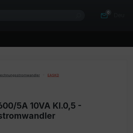
0
Deutsc
rechnungsstromwandler
EASKD
00/5A 10VA Kl.0,5 -
stromwandler