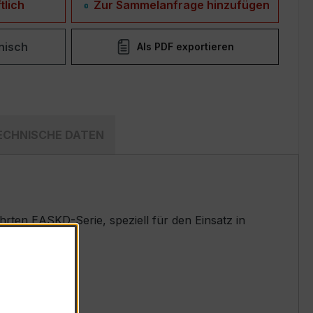
tlich
Zur Sammelanfrage hinzufügen
nisch
Als PDF exportieren
ECHNISCHE DATEN
ten EASKD-Serie, speziell für den Einsatz in
t.