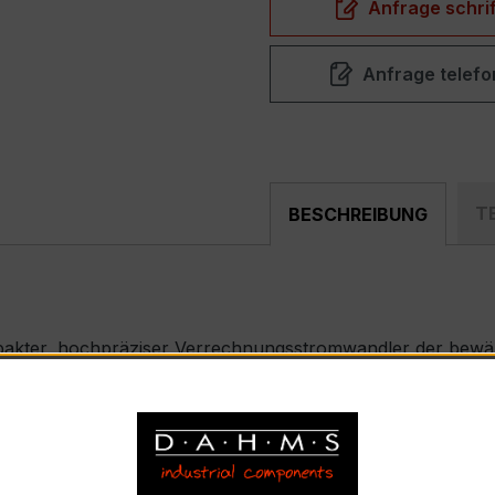
Anfrage schrif
Anfrage telefo
T
BESCHREIBUNG
pakter, hochpräziser Verrechnungsstromwandler der bewähr
nd industriellen Mess- und Überwachungssystemen entwickel
) – EASKD 31.8
nnstrom 600 A pro Phase, Sekundärnennstrom 5 A)