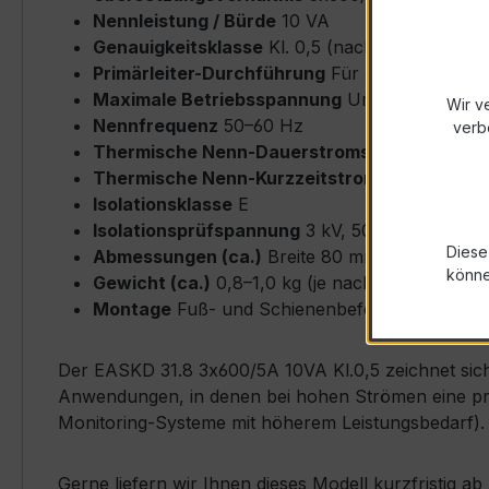
Nennleistung / Bürde
10 VA
Genauigkeitsklasse
Kl. 0,5 (nach IEC/EN 6186
Primärleiter-Durchführung
Für Rundleiter bi
Maximale Betriebsspannung
Um ≤ 0,72 kV
Wir v
Nennfrequenz
50–60 Hz
verb
Thermische Nenn-Dauerstromstärke
Icth = 
Thermische Nenn-Kurzzeitstromstärke
Ith = 
Isolationsklasse
E
Isolationsprüfspannung
3 kV, 50 Hz, 1 min
Diese
Abmessungen (ca.)
Breite 80 mm × Höhe 80 
könn
Gewicht (ca.)
0,8–1,0 kg (je nach Ausführung)
Montage
Fuß- und Schienenbefestigung möglich
Der EASKD 31.8 3x600/5A 10VA Kl.0,5 zeichnet sich 
Anwendungen, in denen bei hohen Strömen eine präz
Monitoring-Systeme mit höherem Leistungsbedarf).
Gerne liefern wir Ihnen dieses Modell kurzfristig 