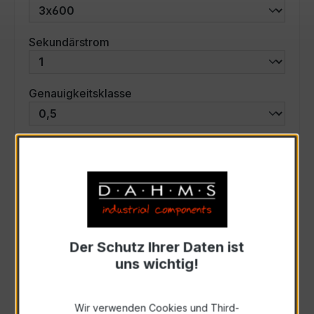
auswählen
Sekundärstrom
auswählen
Genauigkeitsklasse
auswählen
Scheinleistung (VA)
Auswahl zurücksetzen
Der Schutz Ihrer Daten ist
Art. Nr.:
47797
uns wichtig!
Anfrage schriftlich
Wir verwenden Cookies und Third-