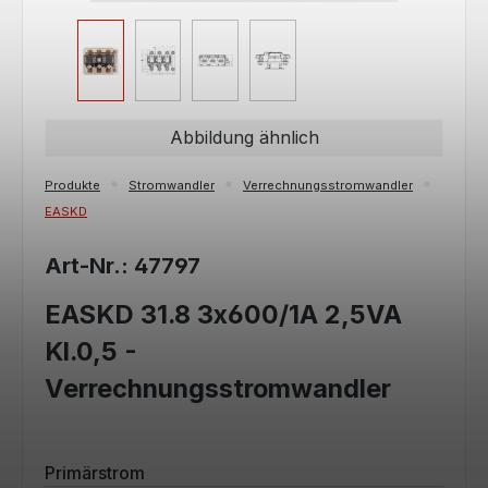
Abbildung ähnlich
Produkte
Stromwandler
Verrechnungsstromwandler
EASKD
Art-Nr.: 47797
EASKD 31.8 3x600/1A 2,5VA
Kl.0,5 -
Verrechnungsstromwandler
auswählen
Primärstrom