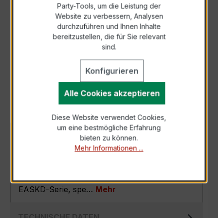
Party-Tools, um die Leistung der
Zur Sammelanfrage hinzufügen
Website zu verbessern, Analysen
durchzuführen und Ihnen Inhalte
bereitzustellen, die für Sie relevant
Anfrage telefonisch
sind.
Konfigurieren
Als PDF exportieren
Alle Cookies akzeptieren
Diese Website verwendet Cookies,
um eine bestmögliche Erfahrung
BESCHREIBUNG
bieten zu können.
Mehr Informationen ...
Der EASKD 31.8 3x600/1A 2,5VA Kl.0,5 ist ein
kompakter, hochpräziser
Verrechnungsstromwandler der bewährten
EASKD-Serie, spe…
Mehr
TECHNISCHE DATEN