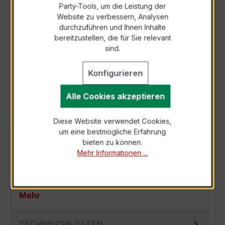
Party-Tools, um die Leistung der
Zur Sammelanfrage hinzufügen
Website zu verbessern, Analysen
durchzuführen und Ihnen Inhalte
bereitzustellen, die für Sie relevant
Anfrage telefonisch
sind.
Konfigurieren
Als PDF exportieren
Alle Cookies akzeptieren
Diese Website verwendet Cookies,
um eine bestmögliche Erfahrung
BESCHREIBUNG
bieten zu können.
Mehr Informationen ...
Der EASKD 31.8 3x600/1A 2,5VA Kl.0,2 ist ein
kompakter, hochpräziser Niederspannungs-
Verrechnungsstromwandler der bewährten…
Mehr
TECHNISCHE DATEN