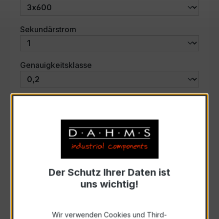
auswählen
Sekundärstrom
auswählen
Genauigkeitsklasse
auswählen
Scheinleistung (VA)
Auswahl zurücksetzen
Der Schutz Ihrer Daten ist
Art. Nr.:
46747
uns wichtig!
Anfrage schriftlich
Wir verwenden Cookies und Third-