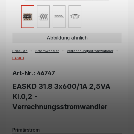
Abbildung ähnlich
Produkte
Stromwandler
Verrechnungsstromwandler
EASKD
Art-Nr.: 46747
EASKD 31.8 3x600/1A 2,5VA
Kl.0,2 -
Verrechnungsstromwandler
auswählen
Primärstrom