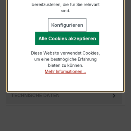
bereitzustellen, die für Sie relevant
Als PDF exportieren
sind.
Konfigurieren
Alle Cookies akzeptieren
BESCHREIBUNG
Diese Website verwendet Cookies,
Der EASKD 31.8 3x600/1A 2,5VA Kl.0,2 ist ein
um eine bestmögliche Erfahrung
kompakter, hochpräziser Niederspannungs-
bieten zu können.
Verrechnungsstromwandler der bewährten…
Mehr Informationen ...
Mehr
TECHNISCHE DATEN