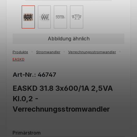
Abbildung ähnlich
Produkte
Stromwandler
Verrechnungsstromwandler
EASKD
Art-Nr.: 46747
EASKD 31.8 3x600/1A 2,5VA
Kl.0,2 -
Verrechnungsstromwandler
auswählen
Primärstrom