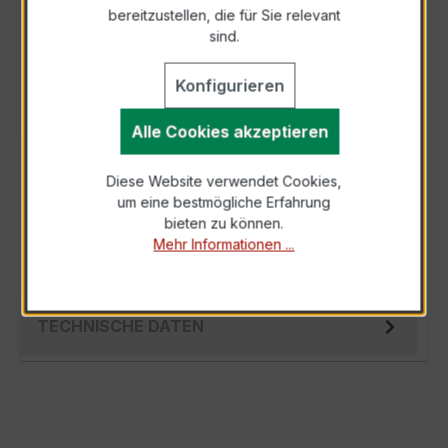
bereitzustellen, die für Sie relevant
Als PDF exportieren
sind.
Konfigurieren
Alle Cookies akzeptieren
BESCHREIBUNG
Diese Website verwendet Cookies,
Der EASKD 31.8 3x600/1A 15VA Kl.0,2 ist ein
um eine bestmögliche Erfahrung
kompakter, hochpräziser
bieten zu können.
Verrechnungsstromwandler der bewährten
Mehr Informationen ...
EASKD-Serie, spez…
Mehr
TECHNISCHE DATEN