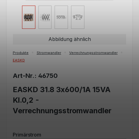
Abbildung ähnlich
Produkte
Stromwandler
Verrechnungsstromwandler
EASKD
Art-Nr.: 46750
EASKD 31.8 3x600/1A 15VA
Kl.0,2 -
Verrechnungsstromwandler
auswählen
Primärstrom