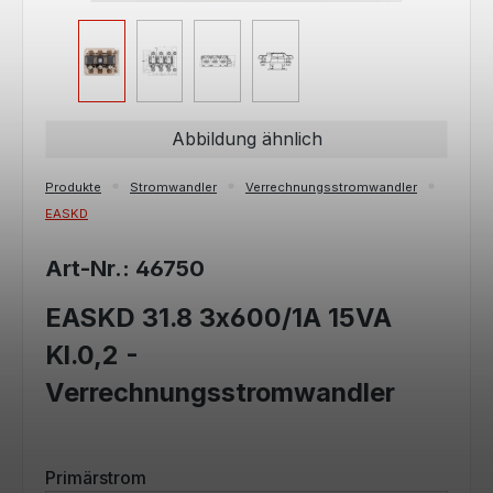
Abbildung ähnlich
Produkte
Stromwandler
Verrechnungsstromwandler
EASKD
Art-Nr.: 46750
EASKD 31.8 3x600/1A 15VA
Kl.0,2 -
Verrechnungsstromwandler
auswählen
Primärstrom