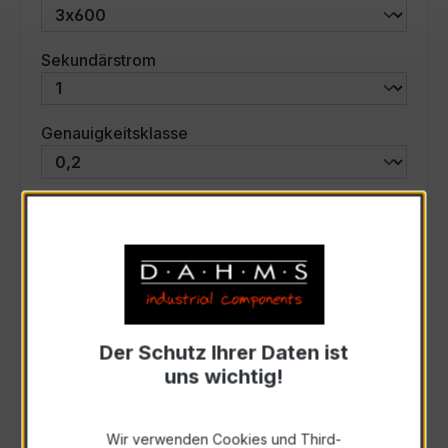
auswählen
Sekundärstrom
auswählen
Genauigkeitsklasse
auswählen
Scheinleistung (VA)
Auswahl zurücksetzen
Der Schutz Ihrer Daten ist
Art. Nr.:
46750
uns wichtig!
Anfrage schriftlich
Wir verwenden Cookies und Third-