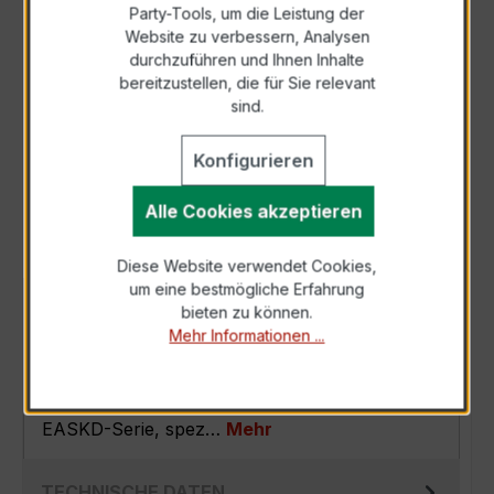
Party-Tools, um die Leistung der
Zur Sammelanfrage hinzufügen
Website zu verbessern, Analysen
durchzuführen und Ihnen Inhalte
bereitzustellen, die für Sie relevant
Anfrage telefonisch
sind.
Konfigurieren
Als PDF exportieren
Alle Cookies akzeptieren
Diese Website verwendet Cookies,
um eine bestmögliche Erfahrung
BESCHREIBUNG
bieten zu können.
Mehr Informationen ...
Der EASKD 31.8 3x600/1A 15VA Kl.0,2 ist ein
kompakter, hochpräziser
Verrechnungsstromwandler der bewährten
EASKD-Serie, spez…
Mehr
TECHNISCHE DATEN