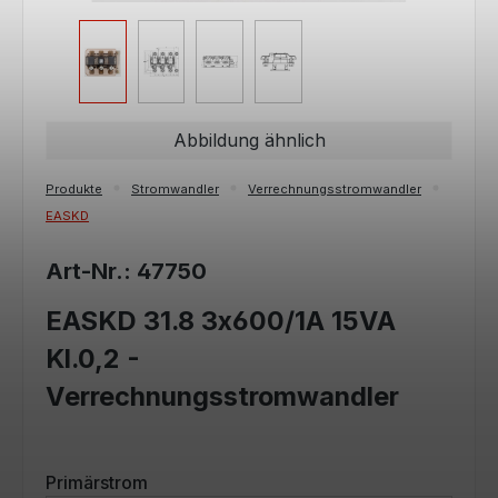
Abbildung ähnlich
Produkte
Stromwandler
Verrechnungsstromwandler
EASKD
Art-Nr.: 47750
EASKD 31.8 3x600/1A 15VA
Kl.0,2 -
Verrechnungsstromwandler
auswählen
Primärstrom