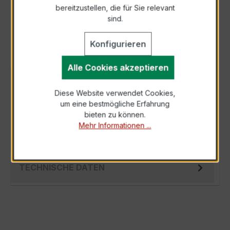
bereitzustellen, die für Sie relevant
Als PDF exportieren
sind.
Konfigurieren
Alle Cookies akzeptieren
BESCHREIBUNG
Diese Website verwendet Cookies,
Der EASKD 31.8 3x600/1A 15VA Kl.0,2 ist ein
um eine bestmögliche Erfahrung
kompakter, hochpräziser Niederspannungs-
bieten zu können.
Verrechnungsstromwandler der bewährten E…
Mehr Informationen ...
Mehr
TECHNISCHE DATEN