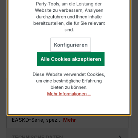
Party-Tools, um die Leistung der
Zur Sammelanfrage hinzufügen
Website zu verbessern, Analysen
durchzuführen und Ihnen Inhalte
bereitzustellen, die für Sie relevant
Anfrage telefonisch
sind.
Konfigurieren
Als PDF exportieren
Alle Cookies akzeptieren
Diese Website verwendet Cookies,
um eine bestmögliche Erfahrung
BESCHREIBUNG
bieten zu können.
Mehr Informationen ...
Der EASKD 31.8 3x600/1A 10VA Kl.0,5 ist ein
kompakter, hochpräziser
Verrechnungsstromwandler der bewährten
EASKD-Serie, spez…
Mehr
TECHNISCHE DATEN