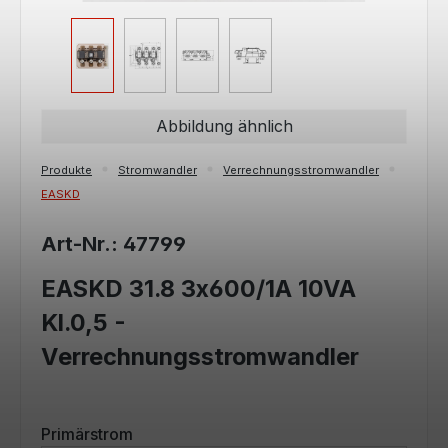
Abbildung ähnlich
Produkte
Stromwandler
Verrechnungsstromwandler
EASKD
Art-Nr.: 47799
EASKD 31.8 3x600/1A 10VA
Kl.0,5 -
Verrechnungsstromwandler
auswählen
Primärstrom