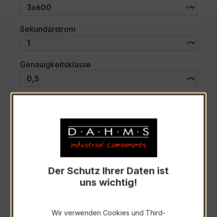
auswählen
Sekundärstrom
auswählen
Genauigkeitsklasse
auswählen
Scheinleistung (VA)
Auswahl zurücksetzen
Der Schutz Ihrer Daten ist
Art. Nr.:
47799
uns wichtig!
Anfrage schriftlich
Wir verwenden Cookies und Third-