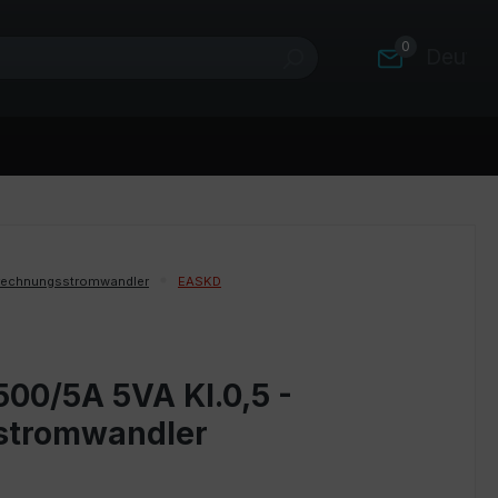
0
Deutsc
rechnungsstromwandler
EASKD
500/5A 5VA Kl.0,5 -
stromwandler