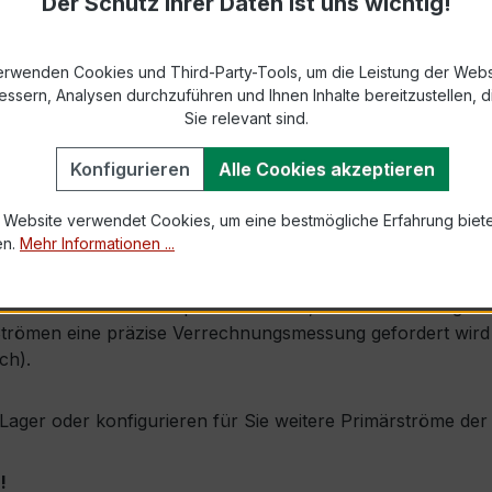
Der Schutz Ihrer Daten ist uns wichtig!
s max. Ø 31 mm (Kabeldurchführung)
erwenden Cookies und Third-Party-Tools, um die Leistung der Webs
1,0 × Ipr (Dauerstrom 1 × Primärnennstrom)
essern, Analysen durchzuführen und Ihnen Inhalte bereitzustellen, di
60 × Ipr, 1 s
Sie relevant sind.
Konfigurieren
Alle Cookies akzeptieren
mm × Tiefe 45 mm
 Website verwendet Cookies, um eine bestmögliche Erfahrung biet
, inkl. Isolierschutzkappe
en.
Mehr Informationen ...
urch seine sehr kompakte Bauform, hohe Zuverlässigkeit un
römen eine präzise Verrechnungsmessung gefordert wird (z.
ch).
ab Lager oder konfigurieren für Sie weitere Primärströme d
!