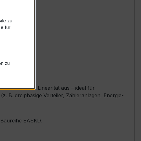
ite zu
e für
en zu
d exzellente Linearität aus – ideal für
 B. dreiphasige Verteiler, Zähleranlagen, Energie-
er Baureihe EASKD.