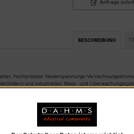
Anfrage schrif
T
BESCHREIBUNG
akter, hochpräziser Niederspannungs-Verrechnungsstromw
ählerfeldern und industriellen Mess- und Überwachungssyst
) – EASKD 31.8
nennstrom 500 A pro Phase, Sekundärnennstrom 5 A)
9-2 bzw. DIN EN 61869-2)