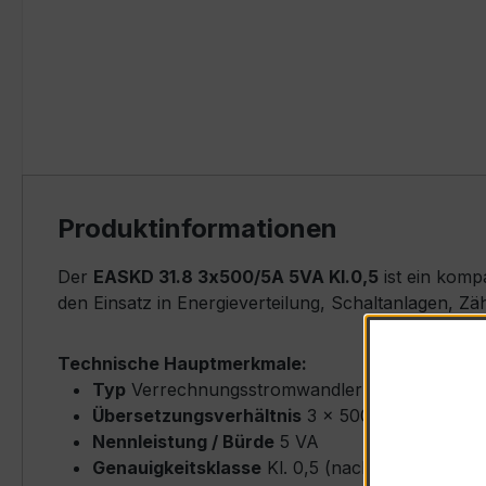
Produktinformationen
Der
EASKD 31.8 3x500/5A 5VA Kl.0,5
ist ein komp
den Einsatz in Energieverteilung, Schaltanlagen, Z
Technische Hauptmerkmale:
Typ
Verrechnungsstromwandler (Ringkern-Typ
Übersetzungsverhältnis
3 × 500/5 A (Primär
Nennleistung / Bürde
5 VA
Genauigkeitsklasse
Kl. 0,5 (nach IEC/EN 6186