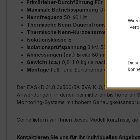
Primärleiter-Durchführung
Für Rundleiter bi
Maximale Betriebsspannung
Um ≤ 0,72 kV
Nennfrequenz
50–60 Hz
Wir v
Thermische Nenn-Dauerstromstärke
Icth = 
verb
Thermische Nenn-Kurzzeitstromstärke
Ith = 
Isolationsklasse
E
Isolationsprüfspannung
3 kV, 50 Hz, 1 min
Abmessungen (ca.)
Breite 80 mm × Höhe 80 
Gewicht (ca.)
0,8–1,0 kg (je nach Ausführung)
Diese
Montage
Fuß- und Schienenbefestigung möglich
könn
Der EASKD 31.8 3x500/5A 5VA Kl.0,5 zeichnet sich d
Anwendungen, in denen bei mittleren bis höheren St
Monitoring-Systeme mit hohem Genauigkeitsanspru
Gerne liefern wir Ihnen dieses Modell kurzfristig 
Kontaktieren Sie uns für Ihr individuelles Angebot