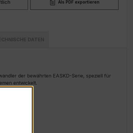
tlich
Als PDF exportieren
ECHNISCHE DATEN
andler der bewährten EASKD-Serie, speziell für
emen entwickelt.