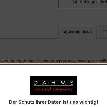
Anfrage schrif
T
BESCHREIBUNG
akter, hochpräziser Verrechnungsstromwandler der bewährt
nd industriellen Mess- und Überwachungssystemen entwickel
t-Type) – EASKD 31.8
nnstrom 500 A, Sekundärnennstrom 5 A pro Phase)
Der Schutz Ihrer Daten ist uns wichtig!
9-2 bzw. DIN EN 61869-2)