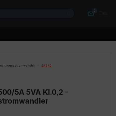
0
Deutsc
rechnungsstromwandler
EASKD
500/5A 5VA Kl.0,2 -
stromwandler