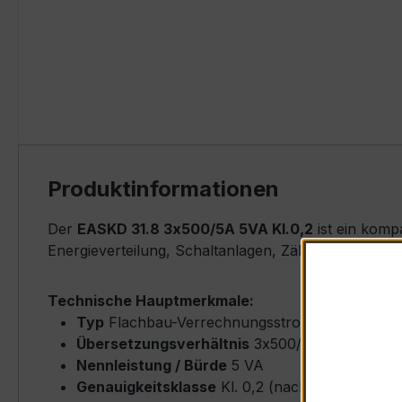
Produktinformationen
Der
EASKD 31.8 3x500/5A 5VA Kl.0,2
ist ein komp
Energieverteilung, Schaltanlagen, Zählerfeldern u
Technische Hauptmerkmale:
Typ
Flachbau-Verrechnungsstromwandler (Fla
Übersetzungsverhältnis
3x500/5 A (Primärne
Nennleistung / Bürde
5 VA
Genauigkeitsklasse
Kl. 0,2 (nach IEC/EN 6186