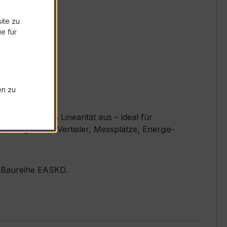
ite zu
e für
en zu
d exzellente Linearität aus – ideal für
. B. größere Verteiler, Messplätze, Energie-
er Baureihe EASKD.