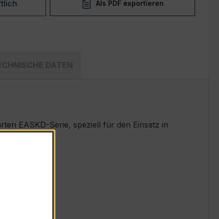
tlich
Als PDF exportieren
ECHNISCHE DATEN
en EASKD-Serie, speziell für den Einsatz in
t.