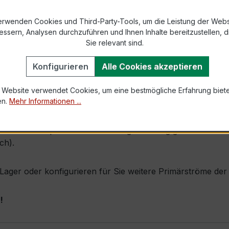
s max. 31 mm × 8 mm
erwenden Cookies und Third-Party-Tools, um die Leistung der Webs
essern, Analysen durchzuführen und Ihnen Inhalte bereitzustellen, di
1,0 × Ipr (Dauerstrom 1 × Primärnennstrom)
Sie relevant sind.
60 × Ipr, 1 s
Konfigurieren
Alle Cookies akzeptieren
ch
 Website verwendet Cookies, um eine bestmögliche Erfahrung biet
en.
Mehr Informationen ...
urch seine sehr kompakte Bauform, hohe Zuverlässigkeit un
trömen eine präzise Verrechnungsmessung gefordert wird (z
ch).
ab Lager oder konfigurieren für Sie weitere Primärströme d
!