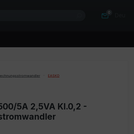
0
Deutsc
rechnungsstromwandler
EASKD
00/5A 2,5VA Kl.0,2 -
stromwandler