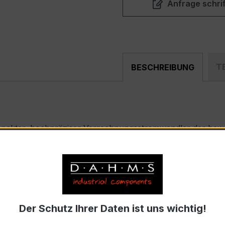
Anfrage schrif
T
BESCHREIBUNG
mpakter, hochpräziser Verrechnungsstromwandler der bewäh
nd industriellen Mess- und Überwachungssystemen entwickel
) – EASKD 31.8
ennstrom 500 A pro Phase, Sekundärnennstrom 5 A)
Der Schutz Ihrer Daten ist uns wichtig!
9-2 bzw. DIN EN 61869-2)