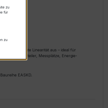
ite zu
e für
en zu
und exzellente Linearität aus – ideal für
 größere Verteiler, Messplätze, Energie-
er Baureihe EASKD.