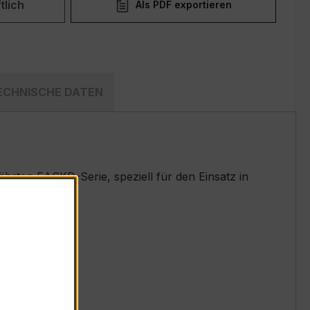
tlich
Als PDF exportieren
ECHNISCHE DATEN
rten EASKD-Serie, speziell für den Einsatz in
t.