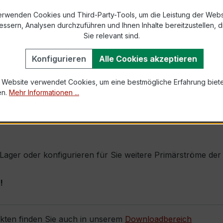
s max. Ø 31,8 mm (Kabeldurchführung)
erwenden Cookies und Third-Party-Tools, um die Leistung der Webs
essern, Analysen durchzuführen und Ihnen Inhalte bereitzustellen, di
Sie relevant sind.
1,0 × Ipr (Dauerstrom 1 × Primärnennstrom)
60 × Ipr, 1 s
Konfigurieren
Alle Cookies akzeptieren
 Website verwendet Cookies, um eine bestmögliche Erfahrung biet
en.
Mehr Informationen ...
 durch seine sehr kompakte Bauform, hohe Zuverlässigkeit 
zise Messung für Abrechnungszwecke gefordert wird (z. B.
ab Lager oder konfigurieren für Sie weitere Primärströme d
!
ukten finden Sie auch in unserem
Downloadbereich