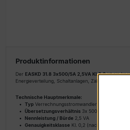
Produktinformationen
Der
EASKD 31.8 3x500/5A 2,5VA Kl.0,2
ist ein ko
Energieverteilung, Schaltanlagen, Zählerfeldern u
Technische Hauptmerkmale:
Typ
Verrechnungsstromwandler (Window-Type
Übersetzungsverhältnis
3x 500/5 A (Primärn
Nennleistung / Bürde
2,5 VA
Genauigkeitsklasse
Kl. 0,2 (nach IEC/EN 6186