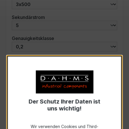
auswählen
Sekundärstrom
auswählen
Genauigkeitsklasse
auswählen
Scheinleistung (VA)
Auswahl zurücksetzen
Der Schutz Ihrer Daten ist
Art. Nr.:
47543
uns wichtig!
Anfrage schriftlich
Wir verwenden Cookies und Third-