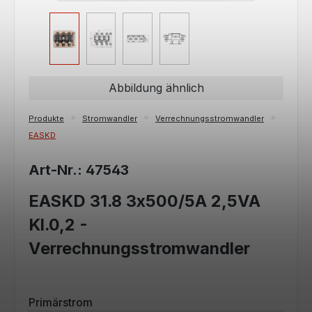
Abbildung ähnlich
Produkte
Stromwandler
Verrechnungsstromwandler
EASKD
Art-Nr.: 47543
EASKD 31.8 3x500/5A 2,5VA
Kl.0,2 -
Verrechnungsstromwandler
auswählen
Primärstrom