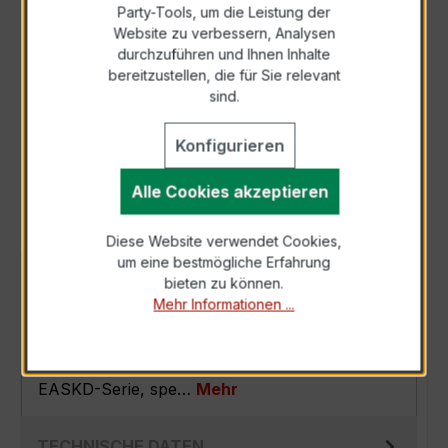
Party-Tools, um die Leistung der
Zur Sammelanfrage hinzufügen
Website zu verbessern, Analysen
durchzuführen und Ihnen Inhalte
bereitzustellen, die für Sie relevant
Anfrage telefonisch
sind.
Konfigurieren
Als PDF exportieren
Alle Cookies akzeptieren
Diese Website verwendet Cookies,
um eine bestmögliche Erfahrung
BESCHREIBUNG
bieten zu können.
Mehr Informationen ...
Der EASKD 31.8 3x500/5A 2,5VA Kl.0,2 ist ein
kompakter, hochpräziser
Verrechnungsstromwandler der bewährten
EASKD-Serie, spe…
Mehr
TECHNISCHE DATEN