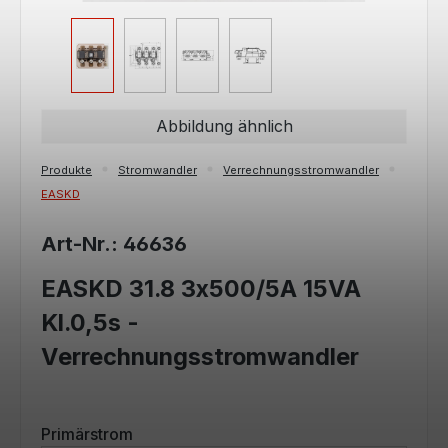
Abbildung ähnlich
Produkte
Stromwandler
Verrechnungsstromwandler
EASKD
Art-Nr.: 46636
EASKD 31.8 3x500/5A 15VA
Kl.0,5s -
Verrechnungsstromwandler
auswählen
Primärstrom