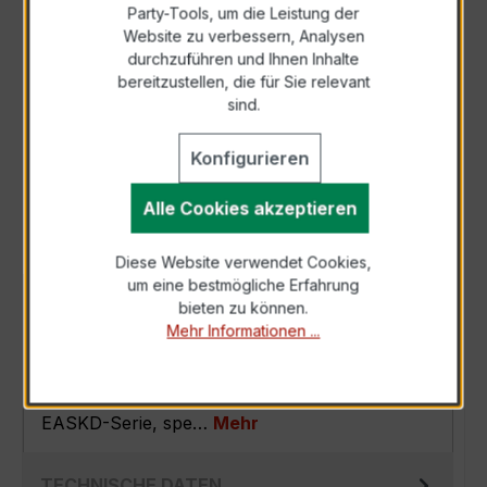
Party-Tools, um die Leistung der
Zur Sammelanfrage hinzufügen
Website zu verbessern, Analysen
durchzuführen und Ihnen Inhalte
bereitzustellen, die für Sie relevant
Anfrage telefonisch
sind.
Konfigurieren
Als PDF exportieren
Alle Cookies akzeptieren
Diese Website verwendet Cookies,
um eine bestmögliche Erfahrung
BESCHREIBUNG
bieten zu können.
Mehr Informationen ...
Der EASKD 31.8 3x500/5A 15VA Kl.0,5s ist ein
kompakter, hochpräziser
Verrechnungsstromwandler der bewährten
EASKD-Serie, spe…
Mehr
TECHNISCHE DATEN