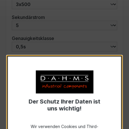
auswählen
Sekundärstrom
auswählen
Genauigkeitsklasse
auswählen
Scheinleistung (VA)
Auswahl zurücksetzen
Der Schutz Ihrer Daten ist
Art. Nr.:
46636
uns wichtig!
Anfrage schriftlich
Wir verwenden Cookies und Third-