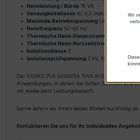
Nennleistung / Bürde
15 VA
Genauigkeitsklasse
Kl. 0,5 (nach IEC/EN 6186
Wir v
Maximale Betriebsspannung
Um ≤ 0,72 kV
verb
Nennfrequenz
50–60 Hz
Thermische Nenn-Dauerstromstärke
Icth = 
Thermische Nenn-Kurzzeitstromstärke
Ith = 
Isolationsklasse
E
Diese
Isolationsprüfspannung
3 kV, 50 Hz, 1 min
könn
Der EASKD 31.8 3x500/5A 15VA Kl.0,5 zeichnet sich 
Anwendungen, in denen bei hohen Strömen eine präz
mit moderatem Leistungsbedarf).
Gerne liefern wir Ihnen dieses Modell kurzfristig 
Kontaktieren Sie uns für Ihr individuelles Angebot