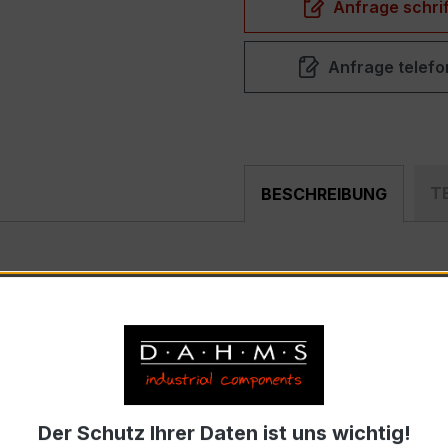
Anfrage schrif
Anfrage telefo
T
BESCHREIBUNG
pakter, hochpräziser Verrechnungsstromwandler der bewähr
nd industriellen Mess- und Überwachungssystemen entwickel
) – EASKD 31.8
Der Schutz Ihrer Daten ist uns wichtig!
sen, je Primärnennstrom 500 A, Sekundärnennstrom 5 A)