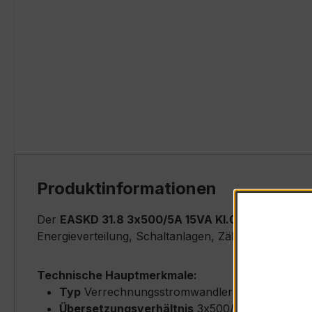
Produktinformationen
Der
EASKD 31.8 3x500/5A 15VA Kl.0,5
ist ein kom
Energieverteilung, Schaltanlagen, Zählerfeldern u
Technische Hauptmerkmale:
Typ
Verrechnungsstromwandler (Ringkern-Typ
Übersetzungsverhältnis
3x500/5 A (drei Pha