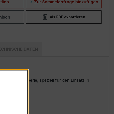
tlich
Zur Sammelanfrage hinzufügen
nisch
Als PDF exportieren
ECHNISCHE DATEN
ten EASKD-Serie, speziell für den Einsatz in
t.