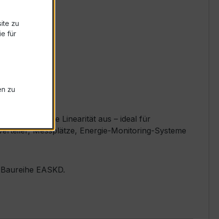
ite zu
e für
en zu
nd exzellente Linearität aus – ideal für
erteiler, Messplätze, Energie-Monitoring-Systeme
er Baureihe EASKD.