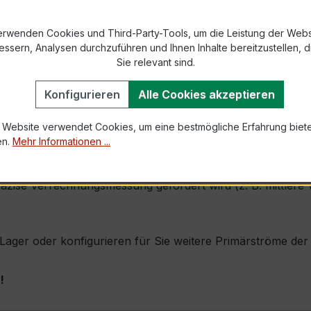
9-2 bzw. DIN EN 61869-2)
erwenden Cookies und Third-Party-Tools, um die Leistung der Webs
essern, Analysen durchzuführen und Ihnen Inhalte bereitzustellen, di
Sie relevant sind.
1,0 × Ipr (Dauerstrom 1 × Primärnennstrom)
Konfigurieren
Alle Cookies akzeptieren
60 × Ipr, 1 s
 Website verwendet Cookies, um eine bestmögliche Erfahrung biet
en.
Mehr Informationen ...
durch seine sehr kompakte Bauform, hohe Zuverlässigkeit u
ise Verrechnungsmessung gefordert wird (z. B. mittlere V
ab Lager oder konfigurieren für Sie weitere Primärströme d
!