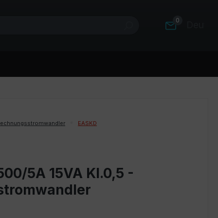
0
Deutsc
rechnungsstromwandler
EASKD
00/5A 15VA Kl.0,5 -
stromwandler