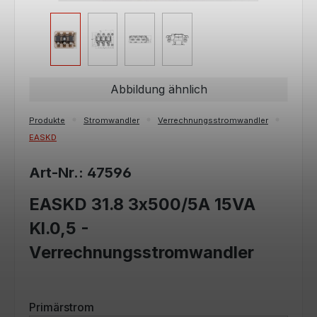
Abbildung ähnlich
Produkte
Stromwandler
Verrechnungsstromwandler
EASKD
Art-Nr.: 47596
EASKD 31.8 3x500/5A 15VA
Kl.0,5 -
Verrechnungsstromwandler
auswählen
Primärstrom