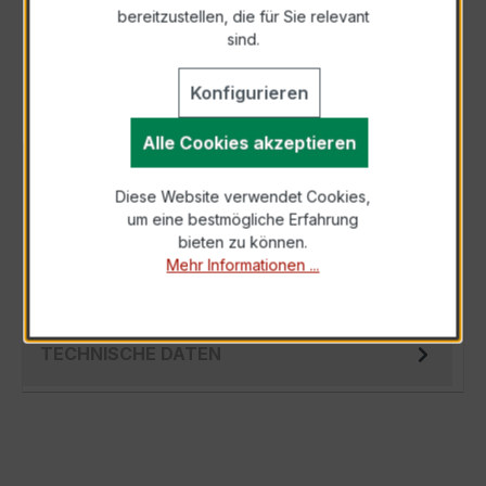
bereitzustellen, die für Sie relevant
Als PDF exportieren
sind.
Konfigurieren
Alle Cookies akzeptieren
BESCHREIBUNG
Diese Website verwendet Cookies,
Der EASKD 31.8 3x500/5A 15VA Kl.0,5 ist ein
um eine bestmögliche Erfahrung
kompakter, hochpräziser
bieten zu können.
Verrechnungsstromwandler der bewährten
Mehr Informationen ...
EASKD-Serie, spez…
Mehr
TECHNISCHE DATEN