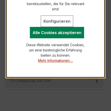
bereitzustellen, die für Sie relevant
Als PDF exportieren
sind.
Konfigurieren
Alle Cookies akzeptieren
BESCHREIBUNG
Diese Website verwendet Cookies,
Der EASKD 31.8 3x500/5A 10VA Kl.0,2 ist ein
um eine bestmögliche Erfahrung
kompakter, hochpräziser
bieten zu können.
Verrechnungsstromwandler der bewährten
Mehr Informationen ...
EASKD-Serie, spez…
Mehr
TECHNISCHE DATEN