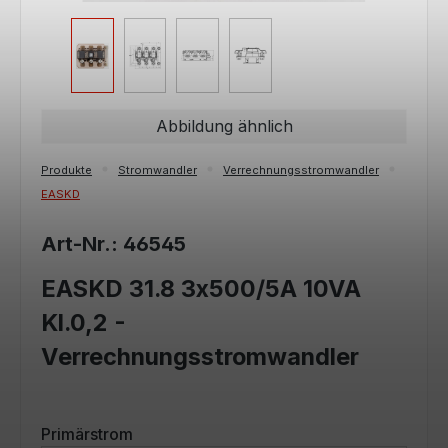
Abbildung ähnlich
Produkte
Stromwandler
Verrechnungsstromwandler
EASKD
Art-Nr.: 46545
EASKD 31.8 3x500/5A 10VA
Kl.0,2 -
Verrechnungsstromwandler
auswählen
Primärstrom