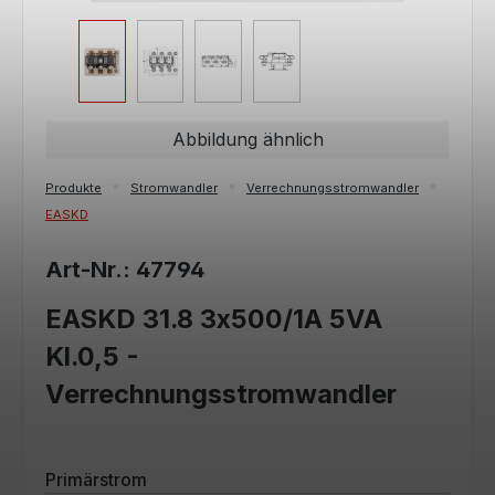
Abbildung ähnlich
Produkte
Stromwandler
Verrechnungsstromwandler
EASKD
Art-Nr.: 47794
EASKD 31.8 3x500/1A 5VA
Kl.0,5 -
Verrechnungsstromwandler
auswählen
Primärstrom