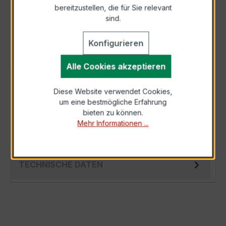
bereitzustellen, die für Sie relevant
Als PDF exportieren
sind.
Konfigurieren
Alle Cookies akzeptieren
BESCHREIBUNG
Diese Website verwendet Cookies,
Der EASKD 31.8 3x500/1A 5VA Kl.0,5 ist ein
um eine bestmögliche Erfahrung
kompakter, hochpräziser Niederspannungs-
bieten zu können.
Verrechnungsstromwandler der bewährten
Mehr Informationen ...
EA…
Mehr
TECHNISCHE DATEN