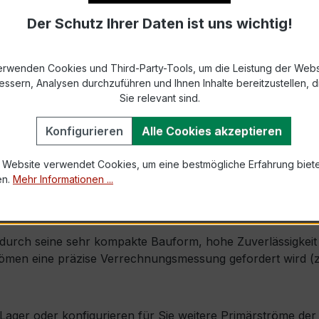
Der Schutz Ihrer Daten ist uns wichtig!
9-2 bzw. DIN EN 61869-2)
s max. Ø 30 mm (Kabeldurchführung)
erwenden Cookies und Third-Party-Tools, um die Leistung der Webs
essern, Analysen durchzuführen und Ihnen Inhalte bereitzustellen, di
1,0 × Ipr (Dauerstrom 1 × Primärnennstrom)
Sie relevant sind.
100 × Ipr, 1 s
Konfigurieren
Alle Cookies akzeptieren
 Website verwendet Cookies, um eine bestmögliche Erfahrung biet
mm × Tiefe 42 mm
en.
Mehr Informationen ...
l. Isolierschutzkappe
urch seine sehr kompakte Bauform, hohe Zuverlässigkeit un
ömen eine präzise Verrechnungsmessung gefordert wird (z. 
ab Lager oder konfigurieren für Sie weitere Primärströme d