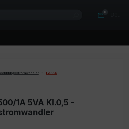
0
Deutsc
rechnungsstromwandler
EASKD
00/1A 5VA Kl.0,5 -
stromwandler