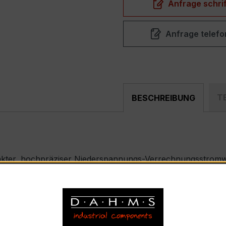
Anfrage schrif
Anfrage telefo
T
BESCHREIBUNG
akter, hochpräziser Niederspannungs-Verrechnungsstromwa
ählerfeldern und industriellen Mess- und Überwachungssyst
 – EASKD 31.8
nnstrom 500 A pro Phase, Sekundärnennstrom 1 A)