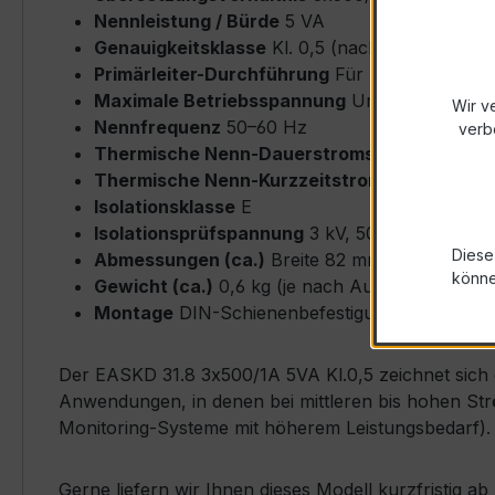
Nennleistung / Bürde
5 VA
Genauigkeitsklasse
Kl. 0,5 (nach IEC/EN 6186
Primärleiter-Durchführung
Für Rundleiter bi
Maximale Betriebsspannung
Um ≤ 0,72 kV
Wir v
Nennfrequenz
50–60 Hz
verb
Thermische Nenn-Dauerstromstärke
Icth = 
Thermische Nenn-Kurzzeitstromstärke
Ith = 
Isolationsklasse
E
Isolationsprüfspannung
3 kV, 50 Hz, 1 min
Diese
Abmessungen (ca.)
Breite 82 mm × Höhe 82 
könn
Gewicht (ca.)
0,6 kg (je nach Ausführung)
Montage
DIN-Schienenbefestigung möglich, ink
Der EASKD 31.8 3x500/1A 5VA Kl.0,5 zeichnet sich d
Anwendungen, in denen bei mittleren bis hohen Str
Monitoring-Systeme mit höherem Leistungsbedarf).
Gerne liefern wir Ihnen dieses Modell kurzfristig 