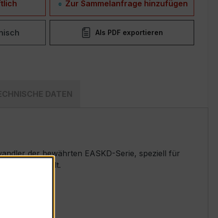
tlich
Zur Sammelanfrage hinzufügen
nisch
Als PDF exportieren
ECHNISCHE DATEN
ndler der bewährten EASKD-Serie, speziell für
emen entwickelt.