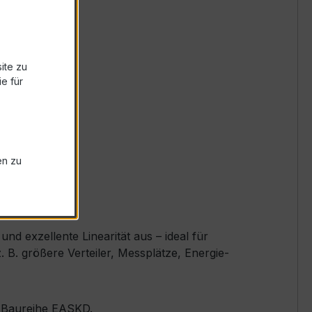
ite zu
e für
en zu
d exzellente Linearität aus – ideal für
B. größere Verteiler, Messplätze, Energie-
er Baureihe EASKD.