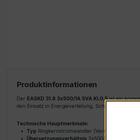
Produktinformationen
Der
EASKD 31.8 3x500/1A 5VA Kl.0,5
ist ein komp
den Einsatz in Energieverteilung, Schaltanlagen, Z
Technische Hauptmerkmale:
Typ
Ringkernstromwandler (Verrechnungstyp)
Übersetzungsverhältnis
3x500/1 A (Primärne