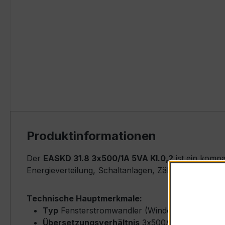
Produktinformationen
Der
EASKD 31.8 3x500/1A 5VA Kl.0,2
ist ein komp
Energieverteilung, Schaltanlagen, Zählerfeldern u
Technische Hauptmerkmale:
Typ
Fensterstromwandler (Window-Type) – EA
Übersetzungsverhältnis
3x500/1 A (Primärne