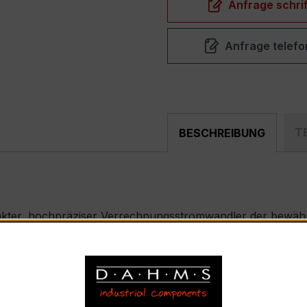
Anfrage schrif
Anfrage telefo
T
BESCHREIBUNG
akter, hochpräziser Verrechnungsstromwandler der bewährt
nd industriellen Mess- und Überwachungssystemen entwickel
SKD 31.8
nnstrom 500 A pro Phase, Sekundärnennstrom 1 A, für 