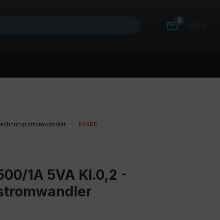
0
Deutsc
rechnungsstromwandler
EASKD
00/1A 5VA Kl.0,2 -
stromwandler