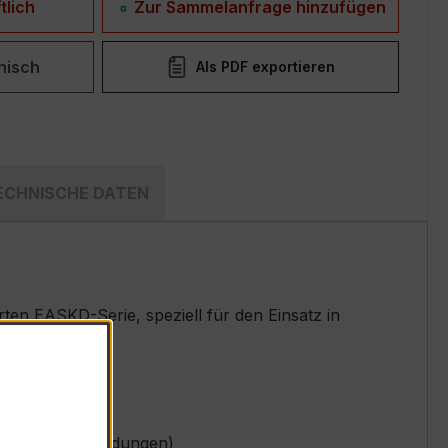
tlich
Zur Sammelanfrage hinzufügen
nisch
Als PDF exportieren
ECHNISCHE DATEN
en EASKD-Serie, speziell für den Einsatz in
t.
Drehstromanwendungen)