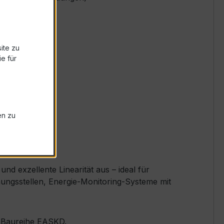
ite zu
e für
en zu
d exzellente Linearität aus – ideal für
ngsstellen, Energie-Monitoring-Systeme mit
er Baureihe EASKD.