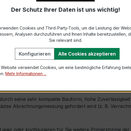
Der Schutz Ihrer Daten ist uns wichtig!
9-2 bzw. DIN EN 61869-2)
s max. Ø 31 mm (Fensterdurchführung)
erwenden Cookies und Third-Party-Tools, um die Leistung der Webs
essern, Analysen durchzuführen und Ihnen Inhalte bereitzustellen, di
1,0 × Ipr (Dauerstrom 1 × Primärnennstrom)
Sie relevant sind.
60 × Ipr, 1 s
Konfigurieren
Alle Cookies akzeptieren
 Website verwendet Cookies, um eine bestmögliche Erfahrung biet
mm × Tiefe 45 mm
en.
Mehr Informationen ...
g)
ch, inkl. Isolierschutzkappe
urch seine sehr kompakte Bauform, hohe Zuverlässigkeit un
zise Abrechnungsmessung gefordert wird (z. B. Verrechnu
ab Lager oder konfigurieren für Sie weitere Primärströme d