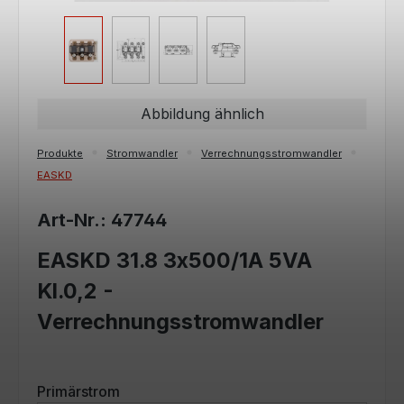
Abbildung ähnlich
Produkte
Stromwandler
Verrechnungsstromwandler
EASKD
Art-Nr.: 47744
EASKD 31.8 3x500/1A 5VA
Kl.0,2 -
Verrechnungsstromwandler
auswählen
Primärstrom