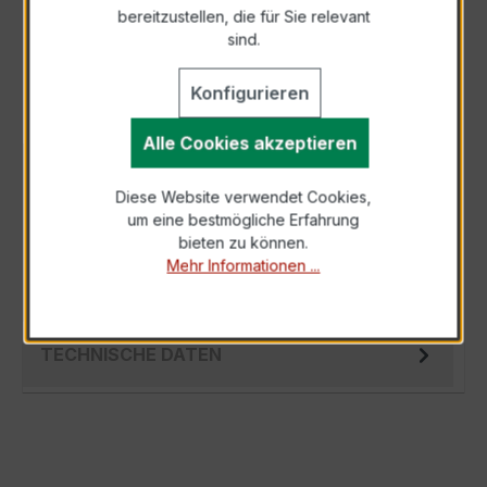
bereitzustellen, die für Sie relevant
Als PDF exportieren
sind.
Konfigurieren
Alle Cookies akzeptieren
BESCHREIBUNG
Diese Website verwendet Cookies,
Der EASKD 31.8 3x500/1A 5VA Kl.0,2 ist ein
um eine bestmögliche Erfahrung
kompakter, hochpräziser
bieten zu können.
Verrechnungsstromwandler der bewährten
Mehr Informationen ...
EASKD-Serie, spezi…
Mehr
TECHNISCHE DATEN