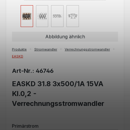
Abbildung ähnlich
Produkte
Stromwandler
Verrechnungsstromwandler
EASKD
Art-Nr.: 46746
EASKD 31.8 3x500/1A 15VA
Kl.0,2 -
Verrechnungsstromwandler
auswählen
Primärstrom