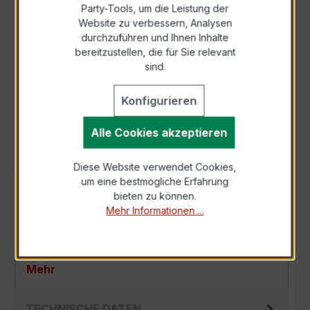
Party-Tools, um die Leistung der
Zur Sammelanfrage hinzufügen
Website zu verbessern, Analysen
durchzuführen und Ihnen Inhalte
bereitzustellen, die für Sie relevant
Anfrage telefonisch
sind.
Konfigurieren
Als PDF exportieren
Alle Cookies akzeptieren
Diese Website verwendet Cookies,
um eine bestmögliche Erfahrung
BESCHREIBUNG
bieten zu können.
Mehr Informationen ...
Der EASKD 31.8 3x500/1A 15VA Kl.0,2 ist ein
kompakter, hochpräziser Niederspannungs-
Verrechnungsstromwandler der bewährten E…
Mehr
TECHNISCHE DATEN