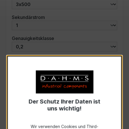
auswählen
Sekundärstrom
auswählen
Genauigkeitsklasse
auswählen
Scheinleistung (VA)
Auswahl zurücksetzen
Der Schutz Ihrer Daten ist
Art. Nr.:
46746
uns wichtig!
Anfrage schriftlich
Wir verwenden Cookies und Third-